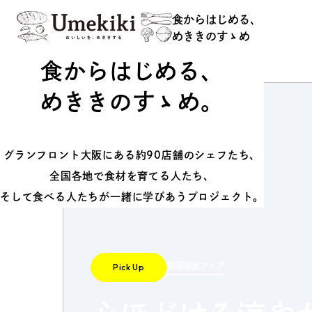
食からはじめる、
めききのすゝめ
食からはじめる、
食からはじめる、
めききのすゝめ
めききのすゝめ。
グランフロント大阪にある約90店舗のシェフたち、
全国各地で食材を育てる人たち、
そして食べる人たちが一緒に学びあうプロジェクト。
About
Hi
期間限定フェア
Pick Up
Food Study
Ev