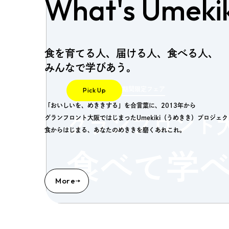
What's Umekik
食を育てる人、届ける人、食べる人、
みんなで学びあう。
期間限定フェア
Pick Up
「おいしいを、めききする」を合言葉に、2013年から
グランフロント大阪ではじまったUmekiki（うめきき）プロジェ
グランフロント
食からはじまる、あなたのめききを磨くあれこれ。
食べて学
More