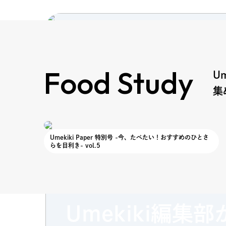
Food Study
U
集
Umekiki Paper 特別号 -今、たべたい！おすすめのひとさ
らを目利き- vol.5
食から"めきき"を磨く
Food Study
Umekiki編集部