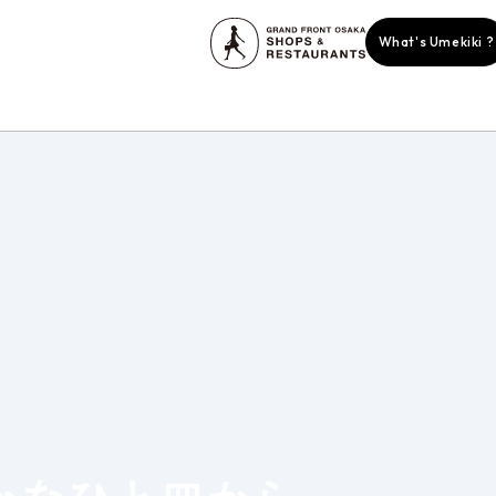
What's Umekiki ?
story
ent