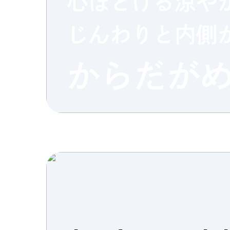
心ほどける涼や
Column
じんわりと内側
Umek
Paper
限定フ
からだが
Copyright (C) GRAND FRONT OSAKA. All Rights Reserved