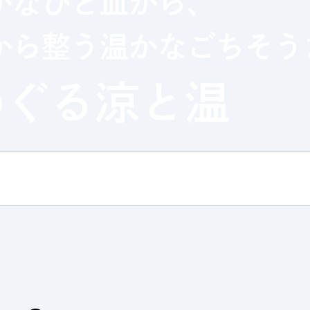
かなひと皿から、
から整う温かなごちそう
iki木曜マルシェ
ェア
めぐる
涼と温