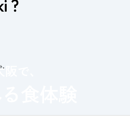
i ?
クト。
大阪で、
べる
食体験