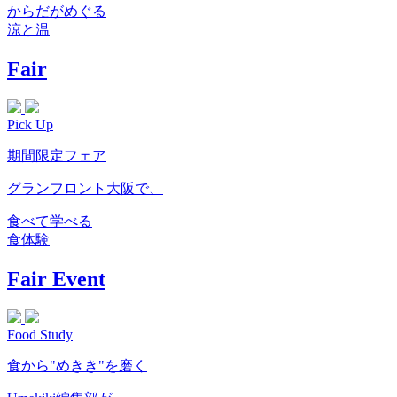
からだがめぐる
涼と温
Fair
Pick Up
期間限定フェア
グランフロント大阪で、
食べて学べる
食体験
Fair Event
Food Study
食から"めきき"を磨く