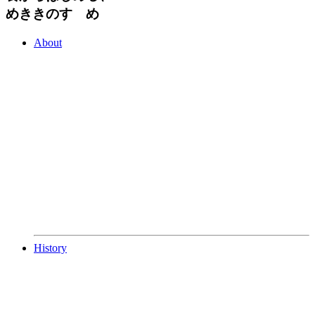
めききのすゝめ
About
History