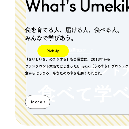
What's Umekik
食を育てる人、届ける人、食べる人、
みんなで学びあう。
期間限定フェア
Pick Up
「おいしいを、めききする」を合言葉に、2013年から
グランフロント大阪ではじまったUmekiki（うめきき）プロジェ
グランフロント
食からはじまる、あなたのめききを磨くあれこれ。
食べて学
More