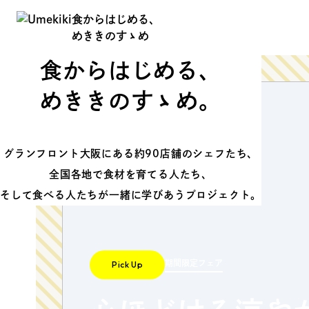
食からはじめる、
めききのすゝめ
食からはじめる、
食からはじめる、
めききのすゝめ
めききのすゝめ。
グランフロント大阪にある約90店舗のシェフたち、
全国各地で食材を育てる人たち、
そして食べる人たちが一緒に学びあうプロジェクト。
About
Hi
期間限定フェア
Pick Up
Food Study
Ev