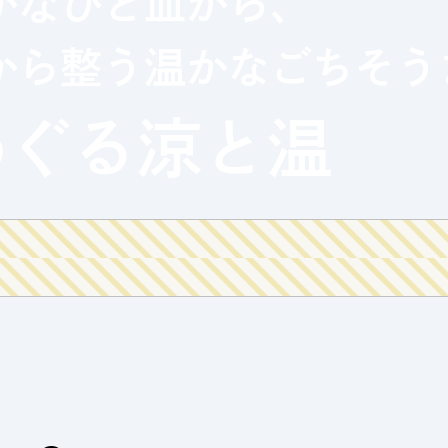
かなひと皿から、
から整う温かなごちそう
iki木曜マルシェ
めぐる
涼と温
ェア