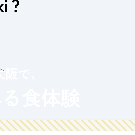
i ?
クト。
大阪で、
べる
食体験