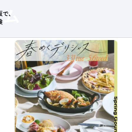
ラム
阪で、
験