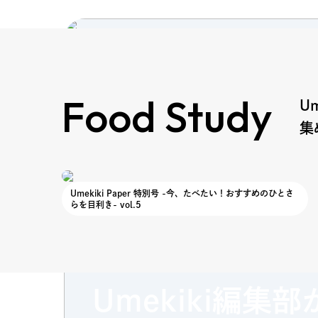
Food Study
U
集
Umekiki Paper 特別号 -今、たべたい！おすすめのひとさ
らを目利き- vol.5
食から"めきき"を磨く
Food Study
Umekiki編集部