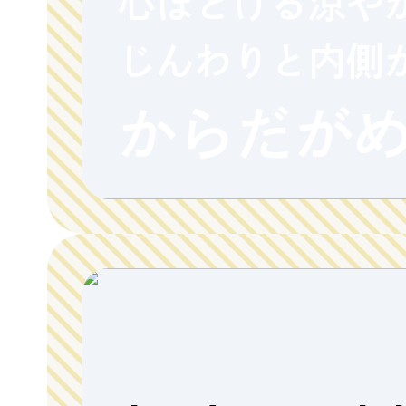
心ほどける涼や
じんわりと内側
Column
Umek
Paper
からだが
限定フ
Copyright (C) GRAND FRONT OSAKA. All Rights Reserved