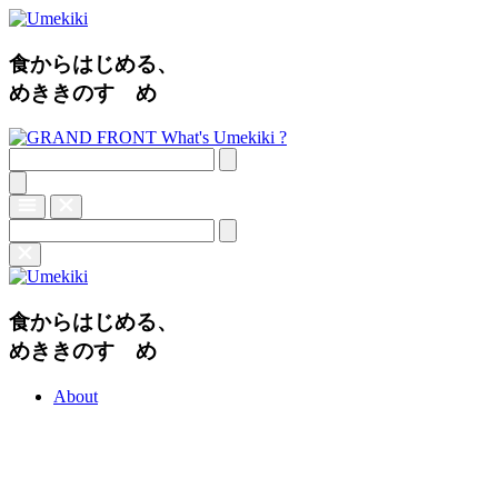
食からはじめる、
めききのすゝめ
What's Umekiki ?
食からはじめる、
めききのすゝめ
About