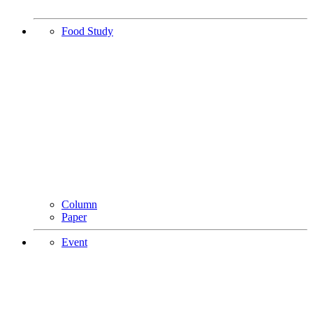
Food Study
Column
Paper
Event