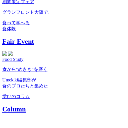
期間限定フェア
グランフロント大阪で、
食べて学べる
食体験
Fair Event
Food Study
食から"めきき"を磨く
Umekiki編集部が
食のプロたちと集めた
学びのコラム
Column