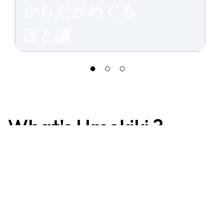
からだがめぐる
涼と温
What's Umekiki ?
食を育てる人、届ける人、食べる人、
みんなで学びあう。
「おいしいを、めききする」を合言葉に、2013年から
グランフロント大阪
ではじまったUmekiki（うめきき）プロジェクト。
食からはじまる、あなた
のめききを磨くあれこれ。