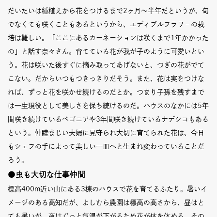
だいたいは種植えから花をつけるまで2ヶ月〜半年だというが、旬
でなくても咲くこともあるというから、エディブルフラワーの栽
培は難しい。「ここにあるカーネーションは咲くまで1年かかった
の」と話す奈々さん。育てている花が我が子のように可愛いとい
う。花は咲いた後すぐに摘み取ってあげないと、つぎの花がでて
こない。だからいつもつきっきりだそう。また、花は実をつけな
れば、ずっと花を咲かせ続けるのだとか。つまり子孫を残すまで
は一生現役として美しさを保ち続けるのだ。ハウスのなかには5年
間咲き続けているベゴニアや3年間咲き続けているナデシコもある
という。仲睦まじい夫婦に見守られ大切に育てられた花は、今日
もシェフの手によって美しい一皿へと生まれ変わっていることだ
ろう。
●虫も大切な仕事仲間
標高400m近い山にある3棟のハウスで花を育てるふたり。暑いイ
メージのある高知だが、よしむら農園は標高の高さから、昼はと
ても暑いが、夜はぐっと気温が下がるため花が体を休める。その