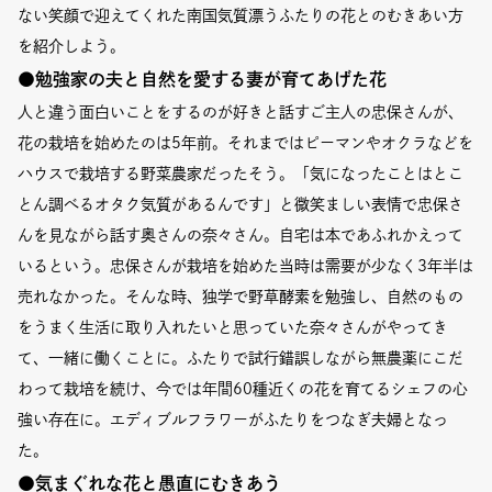
Event
ない笑顔で迎えてくれた南国気質漂うふたりの花とのむきあい方
を紹介しよう。
Umekiki木曜マルシェ
●勉強家の夫と自然を愛する妻が育てあげた花
限定フェア
人と違う面白いことをするのが好きと話すご主人の忠保さんが、
花の栽培を始めたのは5年前。それまではピーマンやオクラなどを
ハウスで栽培する野菜農家だったそう。「気になったことはとこ
とん調べるオタク気質があるんです」と微笑ましい表情で忠保さ
Copyright (C) GRAND FRONT OSAKA. All Rights Reserved
んを見ながら話す奥さんの奈々さん。自宅は本であふれかえって
いるという。忠保さんが栽培を始めた当時は需要が少なく3年半は
売れなかった。そんな時、独学で野草酵素を勉強し、自然のもの
をうまく生活に取り入れたいと思っていた奈々さんがやってき
て、一緒に働くことに。ふたりで試行錯誤しながら無農薬にこだ
わって栽培を続け、今では年間60種近くの花を育てるシェフの心
強い存在に。エディブルフラワーがふたりをつなぎ夫婦となっ
た。
●気まぐれな花と愚直にむきあう