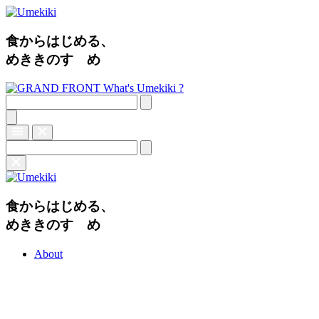
食からはじめる、
めききのすゝめ
What's Umekiki ?
食からはじめる、
めききのすゝめ
About