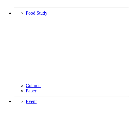
Food Study
Column
Paper
Event