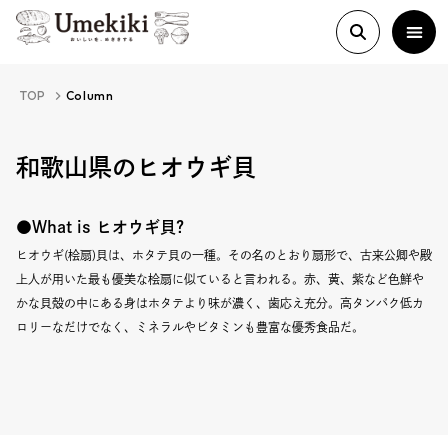
TOP
Column
About
和歌山県のヒオウギ貝
History
●What is ヒオウギ貝?
ヒオウギ(桧扇)貝は、ホタテ貝の一種。その名のとおり扇形で、古来公卿や殿
上人が用いた最も優美な桧扇に似ていると言われる。赤、黄、紫など色鮮や
Food Study
かな貝殻の中にある身はホタテより味が濃く、歯応え充分。高タンパク低カ
ロリーなだけでなく、ミネラルやビタミンも豊富な優秀食品だ。
Column
Paper