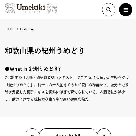
TOP
Column
About
和歌山県の紀州うめどり
History
●What is 紀州うめどり?
2008年の「地鶏・銘柄鶏食味コンテスト」で全国No.1に輝いた経歴を持つ
「紀州うめどり」。梅干しの一大産地である和歌山の梅酢から、塩分を取り
Food Study
除き濃縮した梅酢エキスを飼料に混ぜて育てられている。内臓脂肪が減少
し、病気に対する抵抗力や生存率の高い健康な鶏だ。
Column
Paper
Back to All