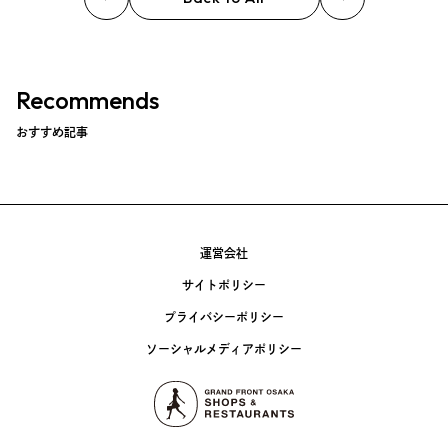
Event
Umekiki木曜マルシェ
Recommends
限定フェア
おすすめ記事
Copyright (C) GRAND FRONT OSAKA. All Rights Reserved
運営会社
サイトポリシー
プライバシーポリシー
ソーシャルメディアポリシー