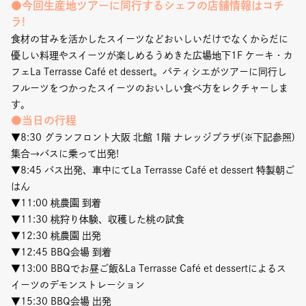
●今回生産地ツアーに同行するシェフの店舗情報はコチ
ラ!
食材の甘みを活かしたスイーツなどおいしいだけでなくからだに
優しい料理やスイーツが楽しめる
うめきた広場地下1F ケーキ・カ
フェLa Terrasse Café et dessert
。パティシエがツアーに同行し
フルーツをつかったスイーツのおいしい食べ方をレクチャーしま
す。
●当日の行程
▼8:30 グランフロント大阪 北館 1階 ナレッジプラザ(※下記参照)
集合→バスに乗って出発!
▼8:45 バス出発、車中にてLa Terrasse Café et dessert 特製朝ご
はん
▼11:00 桃農園 到着
▼11:30 桃狩り体験、収穫した桃の試食
▼12:30 桃農園 出発
▼12:45 BBQ会場 到着
▼13:00 BBQでお昼ご飯&La Terrasse Café et dessertによるス
イーツのデモンストレーション
▼15:30 BBQ会場 出発