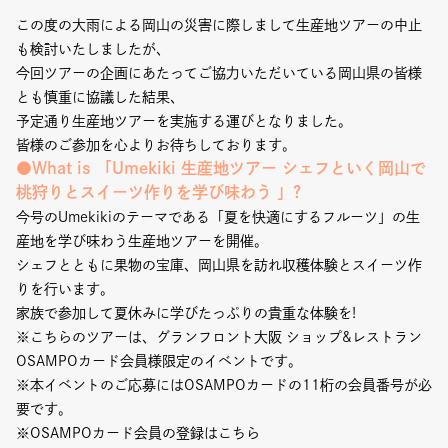
Event
この度の大雨による岡山の災害に際しまして生産地ツアーの中止
も検討いたしましたが、
Umekiki木曜マルシェ
今回ツアーの企画にあたってご協力いただいている岡山県の皆様
とも慎重に協議した結果、
限定フェア
予定通り生産地ツアーを実施する運びとなりました。
皆様のご参加を心よりお待ちしております。
●What is 「Umekiki 生産地ツアー シェフといく岡山で
桃狩りとスイーツ作りを学び味わう 」?
今号のUmekikiのテーマである「夏を快適にするフルーツ」の生
Copyright (C) GRAND FRONT OSAKA. All Rights Reserved
産地を学び味わう生産地ツアーを開催。
シェフとともに果物の宝庫、岡山県を訪れ収穫体験とスイーツ作
りを行います。
家族で参加して夏休みに学びたっぷりの貴重な体験を!
※こちらのツアーは、グランフロント大阪 ショップ&レストラン
OSAMPOカード会員様限定のイベントです。
※本イベントのご応募にはOSAMPOカードの11桁の会員番号が必
要です。
※OSAMPOカード会員の登録は
こちら