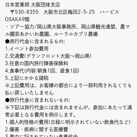
日本営業部 大阪団体支店
〒530-8355 大阪市北区梅田2-5-25 ハービス
OSAKA9階
・ツアー協力/岡山県大阪事務所、岡山県観光連盟、農マ
ル園芸あかいわ農園、ルーラルカプリ農場
●旅行代金に含まれるもの:
1.イベント参加費用
2.交通費(グランフロント大阪〜岡山県)
3.任意の国内旅行障害保険料
4.食事代(内容:朝食1回、昼食1回)
5.上記にかかる諸税
※上記費用は、お客様の都合により一部利用されなくても
払い戻しいたしません
●旅行代金に含まれないもの:
※下記は旅行代金には含まれませんが、参加にあたって通
常必要となる費用を例示します。
1.個人的性格の費用(日程に明示されていない飲食代など)
2.傷害・疾病に関する医療費
3.表中に記されていない食事代金