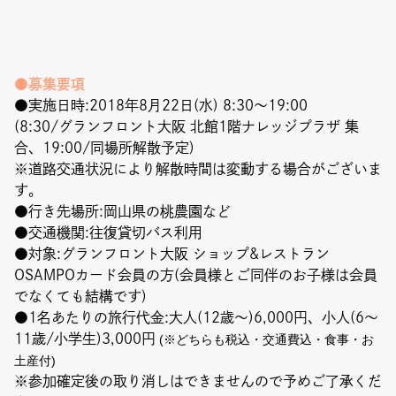
●募集要項
●実施日時:2018年8月22日(水) 8:30〜19:00
(8:30/グランフロント大阪 北館1階ナレッジプラザ 集
合、19:00/同場所解散予定)
※道路交通状況により解散時間は変動する場合がございま
す。
●行き先場所:岡山県の桃農園など
●交通機関:往復貸切バス利用
●対象:グランフロント大阪 ショップ&レストラン
OSAMPOカード会員の方(会員様とご同伴のお子様は会員
でなくても結構です)
●1名あたりの旅行代金:大人(12歳〜)6,000円、小人(6〜
11歳/小学生)3,000円
(※どちらも税込・交通費込・食事・お
土産付)
※参加確定後の取り消しはできませんので予めご了承くだ