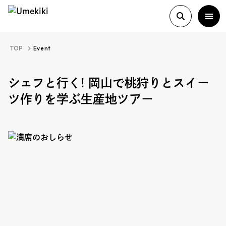
TOP
Event
About
シェフと行く! 岡山で桃狩りとスイー
ツ作りを学ぶ生産地ツアー
History
Food Study
Column
Paper