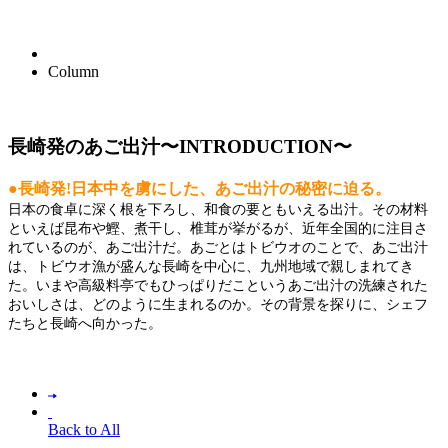
Column
長崎発のあご出汁〜INTRODUCTION〜
●長崎発!日本中を虜にした、あご出汁の秘密に迫る。
日本の食卓に深く根を下ろし、和食の要ともいえる出汁。その材料
といえば昆布や鰹、煮干し、椎茸が挙がるが、近年全国的に注目さ
れているのが、あご出汁だ。あごとはトビウオのことで、あご出汁
は、トビウオ漁が盛んな長崎を中心に、九州地域で親しまれてき
た。いまや高級料亭でもひっぱりだこというあご出汁の洗練された
おいしさは、どのように生まれるのか。その背景を探りに、シェフ
たちと長崎へ向かった。
Back to All