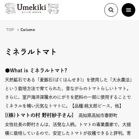
TOP
Column
About
ミネラルトマト
History
●What is ミネラルトマト?
天然鉱石である「麦飯石(ばくはんせき)」を使用した「大永農法」
という栽培方法で育てられた、昔ながらのトマトらしいトマト。
Food Study
さらに、室戸海洋深層水のにがりを肥料の一部に使用することで
ミネラルを補い元気なトマトに
。【品種:
桃太郎ピース、他
】
Column
[(株)トマトの村 野村妙子さん
]
高知県高知市春野町
Paper
女性社長の野村さんは、活発な人柄。トマトの専業農家で、大規
模に栽培しているので、安定したトマトが収穫できると評判。常