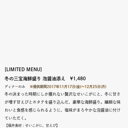
[LIMITED MENU]
冬の三宝海鮮盛り 泡醤油添え
¥1,480
ディナーのみ
※提供期間2017年11月17日(金)〜12月25日(月)
冬の決まった時期にしか獲れない贅沢なせいこがにと、冬に甘さ
が増す甘えびとホタテを盛り込んだ、豪華な海鮮盛り。繊細な味
わいと食感を感じられるように、塩味がまろやかな泡醤油に付け
ていただく。
【福井食材 : せいこがに、甘えび
】