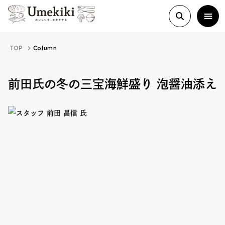
TOP
Column
About
前田氏の冬の三宝海鮮盛り 泡醤油添え
History
Food Study
Column
Paper