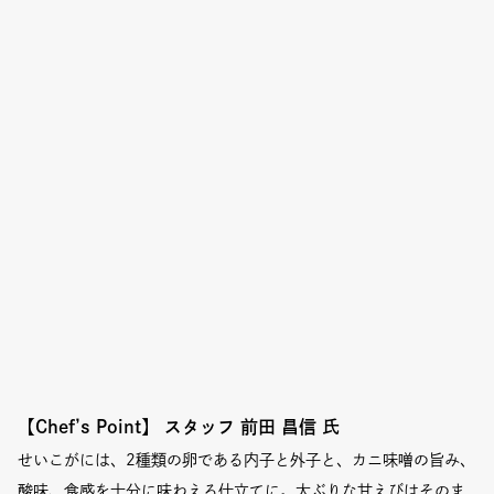
Event
Umekiki木曜マルシェ
限定フェア
Copyright (C) GRAND FRONT OSAKA. All Rights Reserved
【Chef’s Point】
スタッフ 前田 昌信 氏
せいこがには、2種類の卵である内子と外子と、カニ味噌の旨み、
酸味、食感を十分に味わえる仕立てに。大ぶりな甘えびはそのま