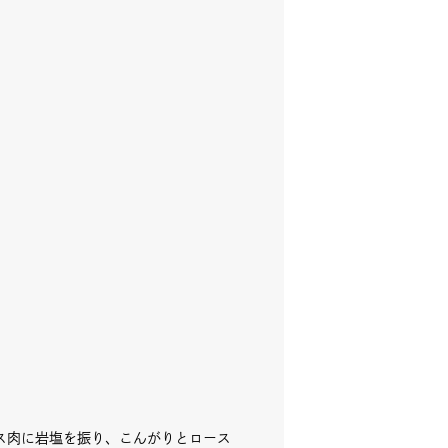
iki木曜マルシェ
ェア
ス肉に岩塩を振り、こんがりとロース