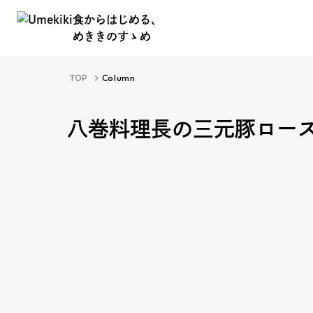
食からはじめる、
めききのすゝめ
食からはじめる、
TOP
Column
めききのすゝめ
八巻料理長の三元豚ロー
About
Hi
Food Study
Ev