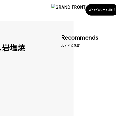
What's Umekiki ?
Recommends
ス岩塩焼
おすすめ記事
story
ent