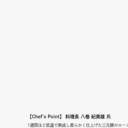
Column
Umek
Paper
限定フ
Copyright (C) GRAND FRONT OSAKA. All Rights Reserved
【Chef’s Point】
料理長 八巻 紀美雄 氏
1週間ほど低温で熟成し柔らかく仕上げた三元豚のロー