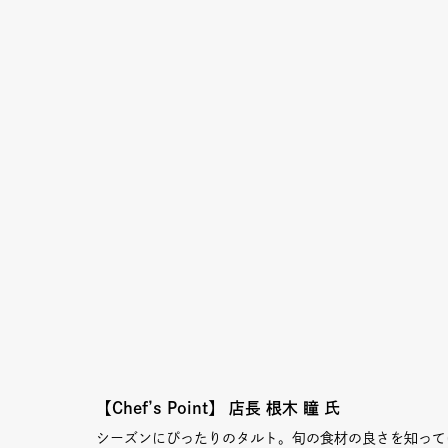
Column
Umek
Paper
限定フ
Copyright (C) GRAND FRONT OSAKA. All Rights Reserved
【Chef’s Point】
店長 根木 瞳 氏
シーズンにぴったりのタルト。旬の食材の良さを知って