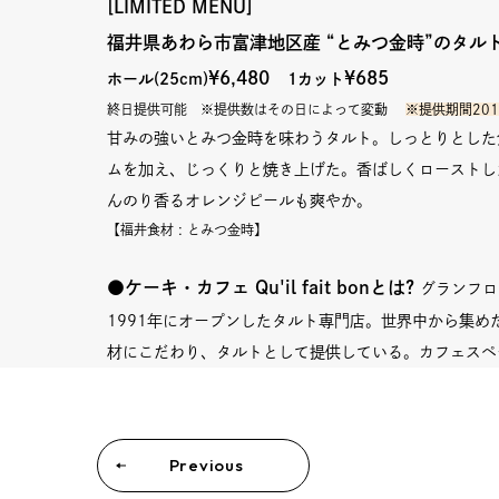
[LIMITED MENU]
福井県あわら市富津地区産 “とみつ金時”のタル
¥6,480
¥685
ホール(25cm)
1カット
終日提供可能 ※提供数はその日によって変動
※提供期間2017
甘みの強いとみつ金時を味わうタルト。しっとりとした
ムを加え、じっくりと焼き上げた。香ばしくローストし
んのり香るオレンジピールも爽やか。
【福井食材 : とみつ金時
】
●
ケーキ・カフェ Qu'il fait bon
とは?
グランフロ
1991年にオープンしたタルト専門店。世界中から集め
材にこだわり、タルトとして提供している。カフェスペ
Previous