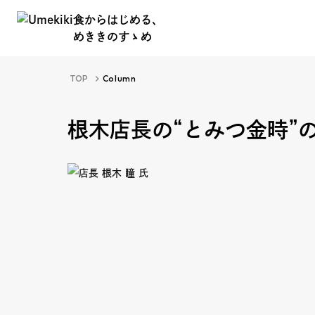
食からはじめる、
めききのすゝめ
食からはじめる、
TOP
Column
めききのすゝめ
根木店長の“とみつ金時”
About
Hi
Food Study
Ev