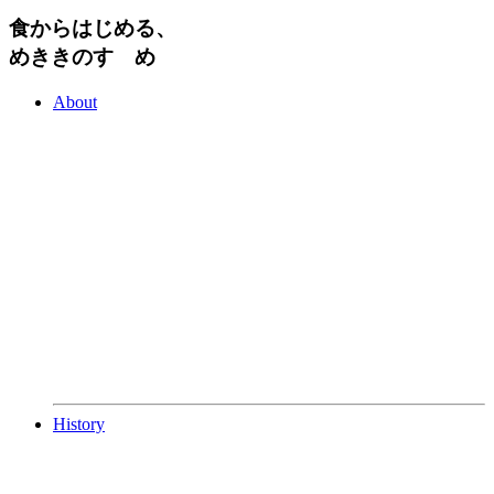
食からはじめる、
めききのすゝめ
About
History