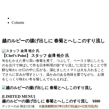
Column
越のルビーの揚げ出しに 春菊とへしこのすり流し
【Chef’s Point】
スタッフ 金澤 裕介 氏
旬をむかえた香り高い春菊を煮て、つぶして、ペースト状にしたも
のを出汁で伸ばして作る日本料理の技“すり流し”に仕立てることで芳
醇な味わいが口の中に広がる。湯むきしたトマトは火を入れること
でさらに甘みが増すという。温かみのある色味を愛でながら、お酒
をじっくり味わい冬を愉しんでもらえれば。
[LIMITED MENU]
越のルビーの揚げ出しに 春菊とへしこのすり流し
¥880
ディナーのみ 限定1日5食
※提供期間2017年11月17日(金)〜12月25日(月)