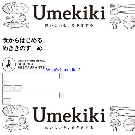
食からはじめる、
めききのすゝめ
What's Umekiki ?