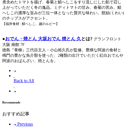
煮含めたトマトを揚げ、春菊と鯖へしこをすり流しにした餡で召し
上がっていただく冬の逸品。ミディトマトの甘み、春菊の苦み、鯖
へしこの濃厚な旨みが三位一体となった贅沢な味わい。慈姑(くわい)
のチップスがアクセント。
【福井食材 : 鯖へしこ、越のルビー
】
●
おでん・焼とん 大坂おでん 焼とん 久
とは?
グランフロント
大阪 南館 7F
徳島『青柳』三代目主人・小山裕久氏が監修。豊穣な阿波の食材と
鳴門の豊かな魚介類を使った、2種類の出汁でいただく紅白おでんや
阿波のおばんざい、焼とんを。
Back to All
Recommends
おすすめ記事
Previous