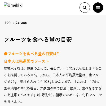
TOP
Column
About
フルーツを食べる量の目安
History
●フルーツを食べる量の目安は?
日本人は先進国でワースト
Food Study
農林水産省は、健康のために、毎日フルーツを200g以上食べるこ
とを推奨している※6。しかし、日本人の平均摂取量は、生フルー
ツで96g、果汁を入れても108gしかない※7。「これは、175の
Column
国や地域の中135番目、先進国の中では最下位※8。食べなさすぎ
Paper
こそ注意すべきです」(中野先生)。健康のためにも、毎日フルーツ
を食べよう。