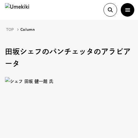
TOP
Column
About
田坂シェフのパンチェッタのアラビア
ータ
History
Food Study
Column
Paper