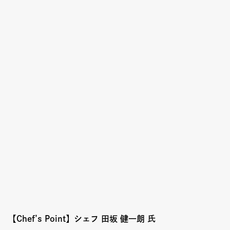
Event
Umekiki木曜マルシェ
限定フェア
Copyright (C) GRAND FRONT OSAKA. All Rights Reserved
【Chef’s Point】
シェフ 田坂 健一朗 氏