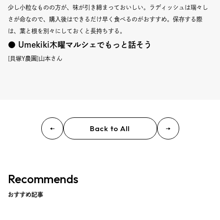
Event
少し小粒なものの方が、味が引き締まっておいしい。ラディッシュは瑞々し
さが命なので、購入後はできるだけ早く食べるのがおすすめ。保存する際
Umekiki木曜マルシェ
は、葉と根を別々にしておくと長持ちする。
● Umekiki木曜マルシェでもっと話そう
限定フェア
[貝塚Y農園]山本さん
Copyright (C) GRAND FRONT OSAKA. All Rights Reserved
Back to All
Recommends
おすすめ記事