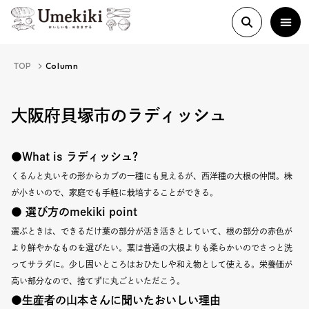
TOP
Column
About
大阪府貝塚市のラディッシュ
History
●What is ラディッシュ?
くるんと丸いその形からカブの一種にも見えるが、西洋種の大根の仲間。株
が小さいので、家庭でも手軽に栽培することができる。
Food Study
● 選び方のmekiki point
選ぶときは、できるだけ葉の部分が活き活きとしていて、根の部分の赤色が
Column
より鮮やかなものを選びたい。葉は普通の大根よりも柔らかいのでさっと洗
ってサラダに。少し固いところはおひたしや和え物として使える。栄養価が
Paper
高い部分なので、捨てずに丸ごといただこう。
●生産者の山本さんに聞いたおいしい理由