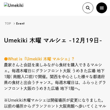
TOP
Event
About
Umekiki 木曜 マルシェ -12月19日-
History
●What is「Umekiki 木曜 マルシェ」?
農家さんと会話を楽しみながら食材を購入できるマルシ
ェ。毎週木曜日にグランフロント大阪 うめきた広場 地下
Food Study
1階( 南館入口前)で開催。関西を中心とした様々な都道府
県の食材と出会うチャンス。毎週木曜日は、ふらっとグラ
Column
ンフロント大阪のうめきた広場 地下1階へ。
Paper
※Umekiki木曜マルシェは開催場所が変更になりました。
以前の場所からグランフロント大阪南館へ歩いてくとマル