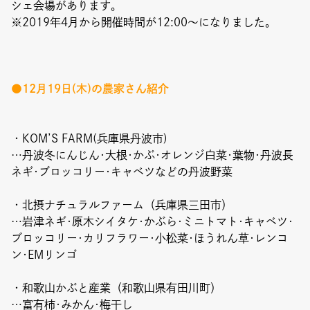
Event
シェ会場があります。
※2019年4月から開催時間が12:00〜になりました。
Umekiki木曜マルシェ
限定フェア
●12月19日(木)の農家さん紹介
・KOM’S FARM(兵庫県丹波市)
…丹波冬にんじん･大根･かぶ･オレンジ白菜･葉物･丹波長
Copyright (C) GRAND FRONT OSAKA. All Rights Reserved
ネギ･ブロッコリー･キャベツなどの丹波野菜
・北摂ナチュラルファーム（兵庫県三田市）
…岩津ネギ･原木シイタケ･かぶら･ミニトマト･キャベツ･
ブロッコリー･カリフラワー･小松菜･ほうれん草･レンコ
ン･EMリンゴ
・和歌山かぶと産業（和歌山県有田川町）
…富有柿･みかん･梅干し