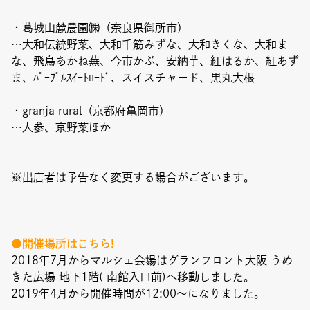
・葛城山麓農園㈱（奈良県御所市）
…大和伝統野菜、大和千筋みずな、大和きくな、大和ま
な、飛鳥あかね蕪、今市かぶ、安納芋、紅はるか、紅あず
ま、ﾊﾟｰﾌﾟﾙｽｲｰﾄﾛｰﾄﾞ、スイスチャード、黒丸大根
・granja rural（京都府亀岡市）
…人参、京野菜ほか
※出店者は予告なく変更する場合がございます。
●開催場所はこちら!
2018年7月からマルシェ会場はグランフロント大阪 うめ
きた広場 地下1階( 南館入口前)へ移動しました。
2019年4月から開催時間が12:00〜になりました。