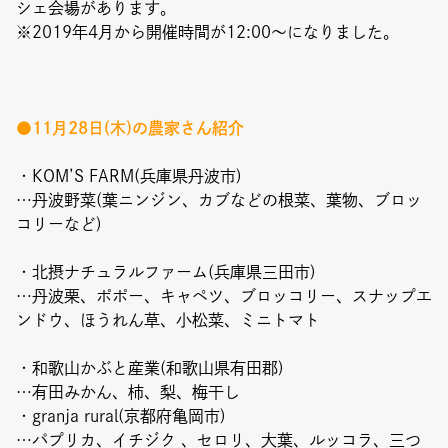
Event
シェ会場があります。
※2019年4月から開催時間が12:00〜になりました。
Umekiki木曜マルシェ
限定フェア
●11月28日(木)の農家さん紹介
・KOM’S FARM(兵庫県丹波市)
…丹波野菜(葉ニンジン、カブなどの根菜、葉物、ブロッ
コリーなど)
Copyright (C) GRAND FRONT OSAKA. All Rights Reserved
・北摂ナチュラルファーム(兵庫県三田市)
…丹波栗、ポポー、キャペツ、ブロッコリー、スナップエ
ンドウ、ほうれん草、小松菜、ミニトマト
・和歌山かぶと産業(和歌山県有田郡)
…有田みかん、柿、梨、梅干し
・granja rural(京都府亀岡市)
…パプリカ、イチジク 、セロリ、大葉、ルッコラ、三つ