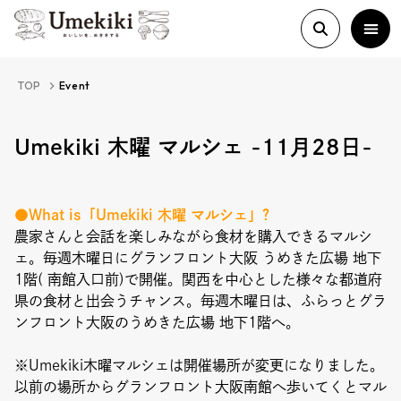
TOP
Event
About
Umekiki 木曜 マルシェ -11月28日-
History
●What is「Umekiki 木曜 マルシェ」?
農家さんと会話を楽しみながら食材を購入できるマルシ
ェ。毎週木曜日にグランフロント大阪 うめきた広場 地下
Food Study
1階( 南館入口前)で開催。関西を中心とした様々な都道府
県の食材と出会うチャンス。毎週木曜日は、ふらっとグラ
Column
ンフロント大阪のうめきた広場 地下1階へ。
Paper
※Umekiki木曜マルシェは開催場所が変更になりました。
以前の場所からグランフロント大阪南館へ歩いてくとマル