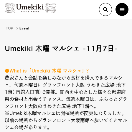
TOP
Event
About
Umekiki 木曜 マルシェ -11月7日-
History
●What is「Umekiki 木曜 マルシェ」?
農家さんと会話を楽しみながら食材を購入できるマルシ
ェ。毎週木曜日にグランフロント大阪 うめきた広場 地下
Food Study
1階( 南館入口前)で開催。関西を中心とした様々な都道府
県の食材と出会うチャンス。毎週木曜日は、ふらっとグラ
Column
ンフロント大阪のうめきた広場 地下1階へ。
※Umekiki木曜マルシェは開催場所が変更になりました。
Paper
以前の場所からグランフロント大阪南館へ歩いてくとマル
シェ会場があります。