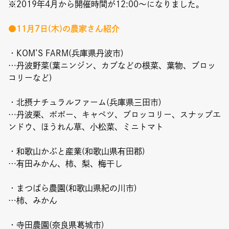
Event
※2019年4月から開催時間が12:00〜になりました。
●11月7日(木)の農家さん紹介
Umekiki木曜マルシェ
限定フェア
・KOM’S FARM(兵庫県丹波市)
…丹波野菜(葉ニンジン、カブなどの根菜、葉物、ブロッ
コリーなど)
・北摂ナチュラルファーム(兵庫県三田市)
…丹波栗、ポポー、キャペツ、ブロッコリー、スナップエ
Copyright (C) GRAND FRONT OSAKA. All Rights Reserved
ンドウ、ほうれん草、小松菜、ミニトマト
・和歌山かぶと産業(和歌山県有田郡)
…有田みかん、柿、梨、梅干し
・まつばら農園(和歌山県紀の川市)
…柿、みかん
・寺田農園(奈良県葛城市)