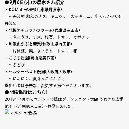
Event
●9月6日(木)の農家さん紹介
・KOM'S FARM(兵庫県丹波市)
…丹波野菜(秋のナス、キュウリ、ズッキーニ、生らっかせい)、
Umekiki木曜マルシェ
丹波栗
限定フェア
・北摂ナチュラルファーム(兵庫県三田市)
…きゅうり、ナス、枝豆、トマト、カボチャ
・和歌山かぶと産業(和歌山県有田郡)
…柑橘類、梨、きゅうり、トマト、卵
・こじま農園(岡山県美作市)
Copyright (C) GRAND FRONT OSAKA. All Rights Reserved
…ぶどう
・ヘルシーベスト農園(大阪府大阪市)
…にんにく、黄芽っこにんにく
※出店者は予告なく変更する場合がございます。
●開催場所はこちら!
2018年7月からマルシェ会場はグランフロント大阪 うめきた広場
地下1階( 南館入口前)へ移動しました。