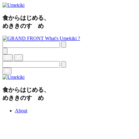
食からはじめる、
めききのすゝめ
What's Umekiki ?
食からはじめる、
めききのすゝめ
About