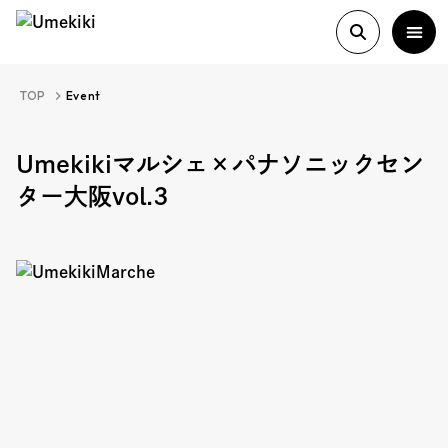
TOP
Event
About
Umekikiマルシェ×パナソニックセン
ター大阪vol.3
History
Food Study
Column
Paper