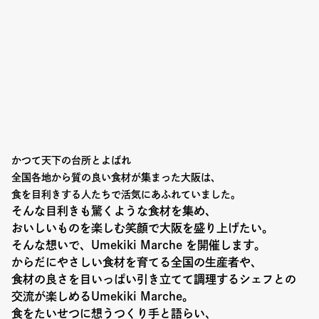
Event
Umekiki木曜マルシェ
限定フェア
Copyright (C) GRAND FRONT OSAKA. All Rights Reserved
かつて天下の台所とよばれ
全国各地から質の良い食材が集まった大阪は、
食を目利きする人たちで活気にあふれていました。
そんな目利きも驚くような食材を集め、
おいしいものを楽しむ笑顔で大阪を盛り上げたい。
そんな想いで、Umekiki Marche を開催します。
からだにやさしい食材を育てる全国の生産者や、
食材の良さを目いっぱい引き立てて調理するシェフとの
交流が楽しめるUmekiki Marche。
食をたいせつに想うつくり手と語らい、