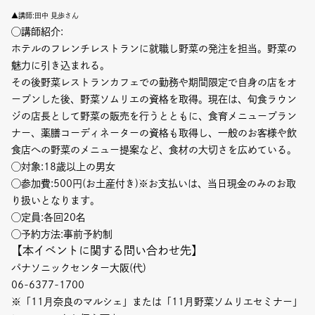
▲講師:田中 見歩さん
◯講師紹介:
ホテルのフレンチレストランに就職し野菜の発注を担当。野菜の
魅⼒に引き込まれる。
その後野菜レストランカフェでの勤務や期間限定で自身の店をオ
ープンした後、野菜ソムリエの資格を取得。現在は、旬⾷ラウン
ジの店⻑として野菜の販売を⾏うとともに、⾷育メニュープラン
ナー、薬膳コーディネーターの資格も取得し、一般のお客様や飲
⾷店への野菜のメニュー提案など、⾷材の⼤切さを広めている。
◯対象:18歳以上の男女
◯参加費:500円(お土産付き)※お支払いは、当日現金のみのお取
り扱いとなります。
◯定員:各回20名
◯予約方法:事前予約制
【本イベントに関する問い合わせ先】
パナソニックセンター大阪(代)
06-6377-1700
※「11月奈良のマルシェ」または「11月野菜ソムリエセミナー」