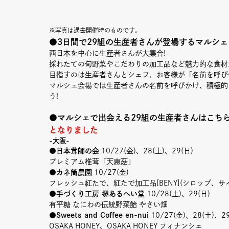
※写真は過去開催時のものです。
●3日間で29組の
生産者さんが登場するマルシェ
西日本を中心に生産者さんが大集合!
採れたての旬野菜やこだわりの加工品など魅力的な食材
目指すのは生産者さんとシェフ、お客様が「名前を呼び
マルシェ会場では生産者さんの名前を呼びかけ、積極的
う
!
●マルシェで出会える29組の生産者さんはこち
となりました
-大阪-
●日本茸師の会
10/27(金)、28(土)、29(日)
プレミアム椎茸「天恵菇」
●カネ筒農園
10/27(金)
フレッシュ紅たで、紅たで加工品[BENY](シロップ、サ
●手づくり工房 堺あるへい堂
10/28(土)、29(日)
有平糖 なにわの伝統野菜飴 やさい畑
●Sweets and Coffee en-nui
10/27(金)、28(土)、29
OSAKA HONEY、OSAKA HONEY フィナンシェ