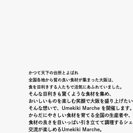
Column
Umek
Paper
限定フ
かつて天下の台所とよばれ
全国各地から質の良い食材が集まった大阪は、
食を目利きする人たちで活気にあふれていました。
そんな目利きも驚くような食材を集め、
おいしいものを楽しむ笑顔で大阪を盛り上げたい
そんな想いで、Umekiki Marche を開催します
Copyright (C) GRAND FRONT OSAKA. All Rights Reserved
からだにやさしい食材を育てる全国の生産者や、
食材の良さを目いっぱい引き立てて調理するシェ
交流が楽しめるUmekiki Marche。