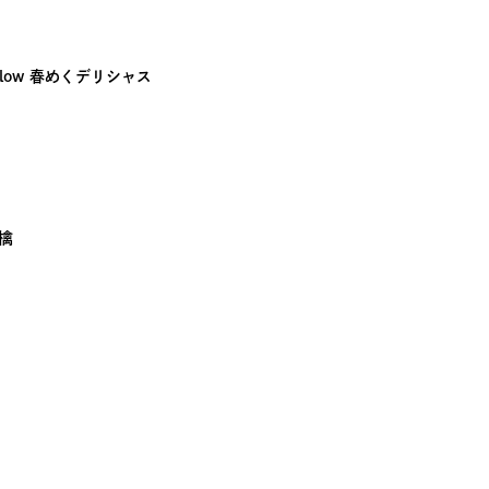
ellow 春めくデリシャス
檎