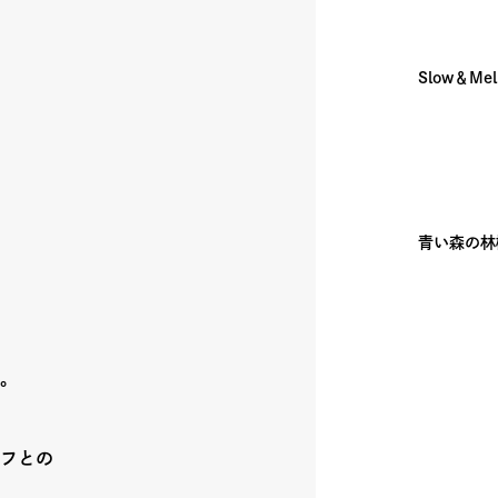
iki木曜マルシェ
Slow＆M
ェア
青い森の林
。
。
フとの