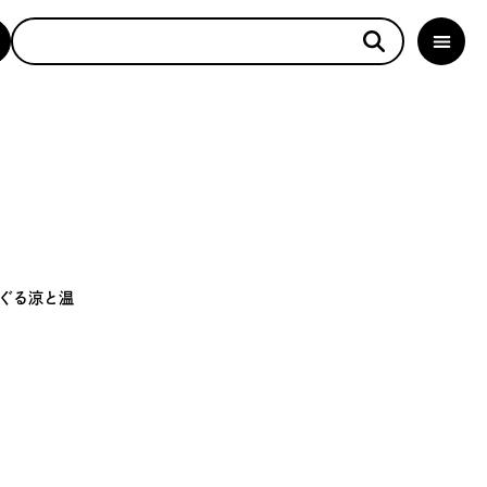
ぐる涼と温