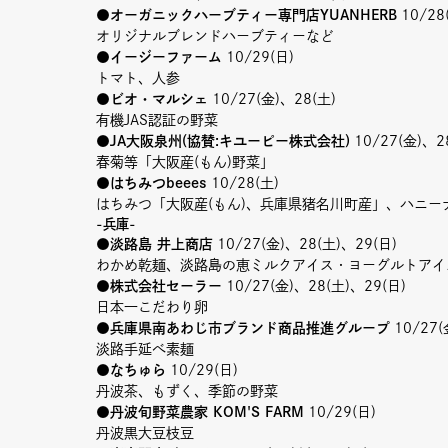
●オーガニックハーブティー専門店YUANHERB
10/28
オリジナルブレンドハーブティーなど
●イージーファーム
10/29(日)
トマト、人参
●ビオ・マルシェ
10/27(金)、28(土)
有機JAS認証の野菜
●JA大阪泉州(協賛:キユーピー株式会社)
10/27(金)、2
春菊等「大阪産(もん)野菜」
●はちみつbeees
10/28(土)
はちみつ「
大阪産(もん)、兵庫県猪名川町産」、ハニー
-兵庫-
●淡路島 井上商店
10/27(金)、28(土)、29(日)
わかめ乾麺、淡路島の恵ミルクアイス・ヨーグルトアイ
●株式会社セーラー
10/27(金)、28(土)、29(日)
日本一こだわり卵
●兵庫県南あわじ市ブランド商品推進グループ
10/27(
淡路手延べ素麺
●なちゅら
10/29(日)
丹波茶、もずく、季節の野菜
●丹波旬野菜農家 KOM'S FARM
10/29(日)
丹波黒大豆枝豆