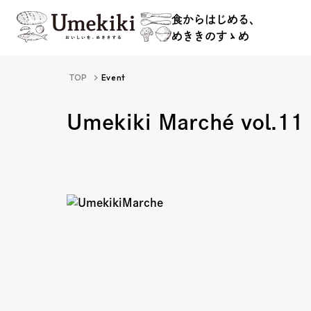
食からはじめる、
めききのすゝめ
食からはじめる、
TOP
Event
めききのすゝめ
Umekiki Marché vol.11
About
Hi
Food Study
Ev