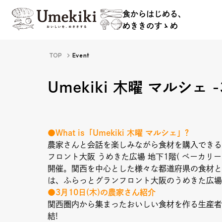
食からはじめる、
めききのすゝめ
食からはじめる、
TOP
Event
めききのすゝめ
Umekiki 木曜 マルシェ 
●What is「Umekiki 木曜 マルシェ」?
農家さんと会話を楽しみながら食材を購入できる
About
Hi
フロント大阪 うめきた広場 地下1階( ベーカリーカフェ
開催。関西を中心とした様々な都道府県の食材と
は、ふらっとグランフロント大阪のうめきた広場
●3月10日(木)の農家さん紹介
関西圏内から集まったおいしい食材を作る生産者
Food Study
Ev
結!