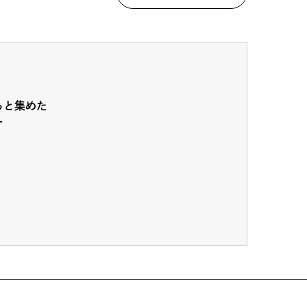
ちと集めた
ー