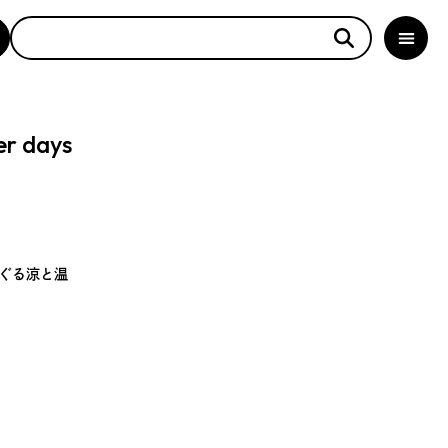
er days
ぐる涼と温