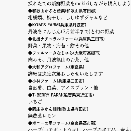
採れたての新鮮野菜をmekikiしながら購入しよ
●和歌山かぶと産業(和歌山県有田郡)
Column
Umek
柑橘類、梅干し、ししゆずジャムなど
●KOM'S FARM(兵庫県丹波市)
丹波冬にんじん(3月前半まで)と旬の野菜
Paper
限定フ
●北摂ナチュラルファーム(兵庫県三田市)
野菜・果物・海苔・餅その他
●フェルマータなちゅら(大阪府高槻市)
肉みそ、丹波篠山のお茶、他
●大和アグロファーム(奈良県)
詳細は決定次第おしらせいたします
●小林ファーム(兵庫県三田市)
自然薯、白菜、アイスプラント他
●T-BERRY FARM(滋賀県東近江市)
いちご
●岡庄みかん畑(和歌山県有田市)
Copyright (C) GRAND FRONT OSAKA. All Rights Reserved
無農薬レモン
●ポニーの里ファーム(奈良県高市郡)
ハーブ(ヨモギ・トウキ)、ハーブの加工品、青