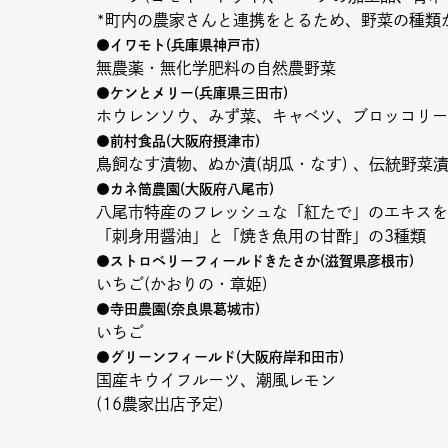
*町内の農家さんと連携をとるため、野菜の種類
●イワモト(兵庫県神戸市)
無農薬・無化学肥料の自然農野菜
●ケンとメリー(兵庫県三田市)
ホウレンソウ、みず菜、キャベツ、ブロッコリー
●前村食品(大阪府摂津市)
鳥飼なす漬物、ぬか漬(胡瓜・なす) 、伝統野菜
●カネ筒農園(大阪府八尾市)
八尾市特産のフレッシュな「紅たで」のエキスを
「刺身用醤油」と「焼き魚用の甘酢」の3種類
●ストロベリーフィールドきたさか(滋賀県彦根市)
いちご(かおりの・章姫)
●寺田農園(奈良県葛城市)
いちご
●グリーンフィールド(大阪府岸和田市)
国産キウイフルーツ、潮風レモン
(16農家出店予定)