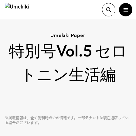
Umekiki Paper
特別号Vol.5 セロ
About
History
トニン生活編
Food Study
Column
※掲載情報は、全て発刊時点での情報です。一部テナントは現在退店してい
Paper
る場合がございます。