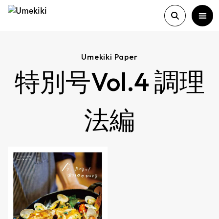
Umekiki Paper
特別号Vol.4 調理
About
History
法編
Food Study
Column
Paper