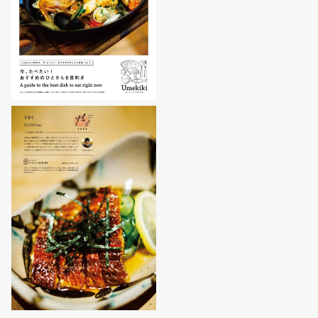
Event
Umekiki木曜マルシェ
限定フェア
Copyright (C) GRAND FRONT OSAKA. All Rights Reserved