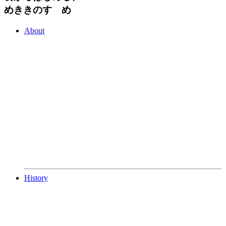
めききのすゝめ
About
History