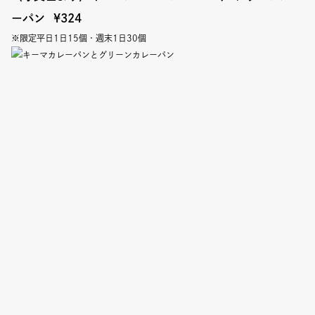
Event
ーパン
¥324
※限定平日1日15個・週末1日30個
Umekiki木曜マルシェ
限定フェア
Copyright (C) GRAND FRONT OSAKA. All Rights Reserved