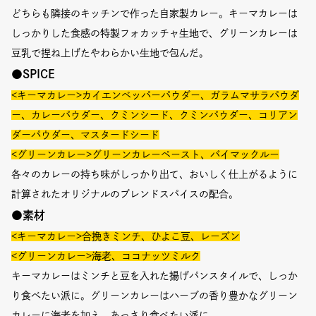
どちらも隣接のキッチンで作った自家製カレー。キーマカレーは
しっかりした食感の特製フォカッチャ生地で、グリーンカレーは
豆乳で捏ね上げたやわらかい生地で包んだ。
●SPICE
<キーマカレー>
カイエンペッパーパウダー、
ガラムマサラパウダ
ー、カレーパウダー、
クミンシード、クミンパウダー、
コリアン
ダーパウダー、マスタードシード
<グリーンカレー>
グリーンカレーペースト、バイマックルー
各々のカレーの持ち味がしっかり出て、おいしく仕上がるように
計算されたオリジナルのブレンドスパイスの配合。
●素材
<キーマカレー>合挽きミンチ、ひよこ豆、レーズン
<グリーンカレー>海老、ココナッツミルク
キーマカレーはミンチと豆を入れた揚げパンスタイルで、しっか
り食べたい派に。グリーンカレーはハーブの香り豊かなグリーン
カレーに海老を加え、あっさり食べたい派に。