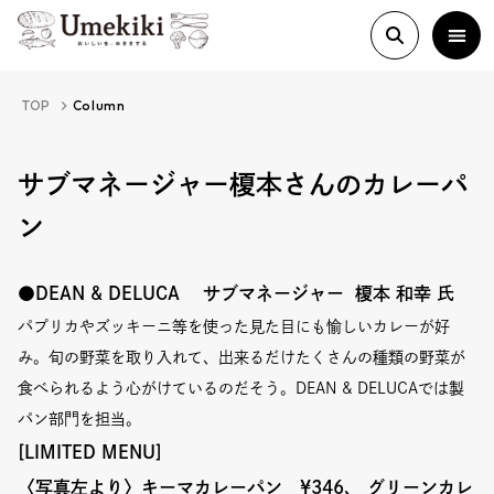
TOP
Column
About
サブマネージャー榎本さんのカレーパ
ン
History
●DEAN & DELUCA サブマネージャー 榎本 和幸 氏
Food Study
パプリカやズッキーニ等を使った見た目にも愉しいカレーが好
み。旬の野菜を取り入れて、出来るだけたくさんの種類の野菜が
Column
食べられるよう心がけているのだそう。DEAN & DELUCAでは製
パン部門を担当。
Paper
[LIMITED MENU]
〈写真左より〉キーマカレーパン ¥346、 グリーンカレ