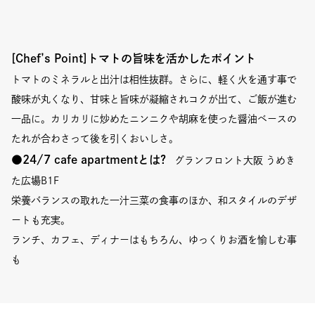
[Chef’s Point]トマトの旨味を活かしたポイント
トマトのミネラルと出汁は相性抜群。さらに、軽く火を通す事で
酸味が丸くなり、甘味と旨味が凝縮されコクが出て、ご飯が進む
一品に。カリカリに炒めたニンニクや胡麻を使った醤油ベースの
たれが合わさって後を引くおいしさ。
●
24/7 cafe apartment
とは?
グランフロント大阪 うめき
た広場B1F
栄養バランスの取れた一汁三菜の食事のほか、和スタイルのデザ
ートも充実。
ランチ、カフェ、ディナーはもちろん、ゆっくりお酒を愉しむ事
も