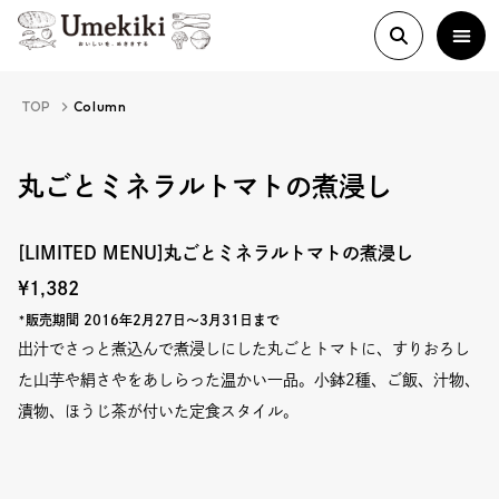
TOP
Column
About
丸ごとミネラルトマトの煮浸し
History
[LIMITED MENU]丸ごとミネラルトマトの煮浸し
¥1,382
Food Study
*販売期間 2016年2月27日～3月31日まで
出汁でさっと煮込んで煮浸しにした丸ごとトマトに、すりおろし
た山芋や絹さやをあしらった温かい一品。小鉢2種、ご飯、汁物、
Column
漬物、ほうじ茶が付いた定食スタイル。
Paper