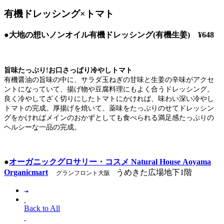
有機ドレッシング×トマト
●大地の想いノンオイル有機ドレッシング(有機生姜) ¥648
旨味たっぷり!お口さっぱり冷やしトマト
有機醤油の旨味の中に、サラダ玉ねぎの甘味と生姜の辛味がアクセ
ントになっていて、揚げ物や豆腐料理にもよく合うドレッシング。
良く冷やしてざく切りにしたトマトにかければ、味わい深い冷やし
トマトの完成。厚揚げを焼いて、薬味をたっぷりのせてドレッシン
グをかければメインのおかずとしても食べられる満足感たっぷりの
ヘルシーな一品の完成。
●
オーガニックグロサリー・コスメ Natural House Aoyama
Organicmart
うめきた広場地下1階
グランフロント大阪
Back to All