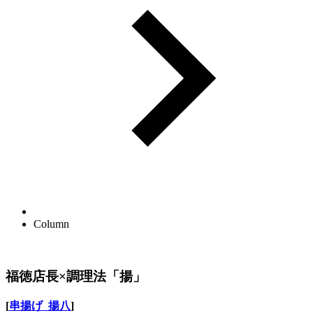
Column
福徳店長×調理法「揚」
[
串揚げ 揚八
]