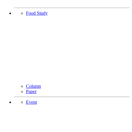
Food Study
Column
Paper
Event