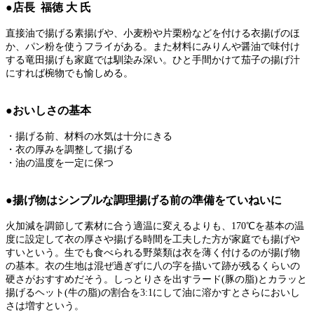
●店長 福徳 大 氏
直接油で揚げる素揚げや、小麦粉や片栗粉などを付ける衣揚げのほ
か、パン粉を使うフライがある。また材料にみりんや醤油で味付け
する竜田揚げも家庭では馴染み深い。ひと手間かけて茄子の揚げ汁
にすれば椀物でも愉しめる。
●おいしさの基本
・揚げる前、材料の水気は十分にきる
・衣の厚みを調整して揚げる
・油の温度を一定に保つ
●揚げ物はシンプルな調理揚げる前の準備をていねいに
火加減を調節して素材に合う適温に変えるよりも、170℃を基本の温
度に設定して衣の厚さや揚げる時間を工夫した方が家庭でも揚げや
すいという。生でも食べられる野菜類は衣を薄く付けるのが揚げ物
の基本。衣の生地は混ぜ過ぎずに八の字を描いて跡が残るくらいの
硬さがおすすめだそう。しっとりさを出すラード(豚の脂)とカラッと
揚げるヘット(牛の脂)の割合を3:1にして油に溶かすとさらにおいし
さは増すという。