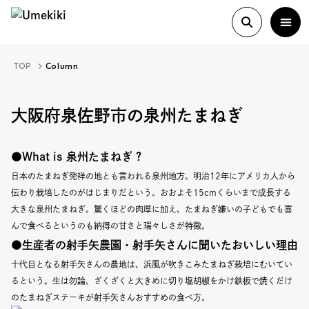
TOP
Column
About
大阪府泉佐野市の泉州たまねぎ
History
●What is 泉州たまねぎ ?
日本のたまねぎ発祥の地とも言われる泉州地方。明治12年にアメリカ人から
伝わり栽培したのがはじまりだという。おおよそ15cmくらいまで成長する
Food Study
大きな泉州たまねぎ。驚くほどの肉厚に加え、たまねぎ嫌いの子どもでも喜
んで食べるというのも納得の甘さと瑞々しさが特徴。
Column
●生産者の射手矢農園・射手矢さんに聞いたおいしい理由
十代目となる射手矢さんの農地は、浜風が吹きこみたまねぎ栽培にむいてい
Paper
るという。生は勿論、ざくざくと大きめに切り塩胡椒をかけ鉄板で焼くだけ
のたまねぎステーキが射手矢さんおすすめの食べ方。