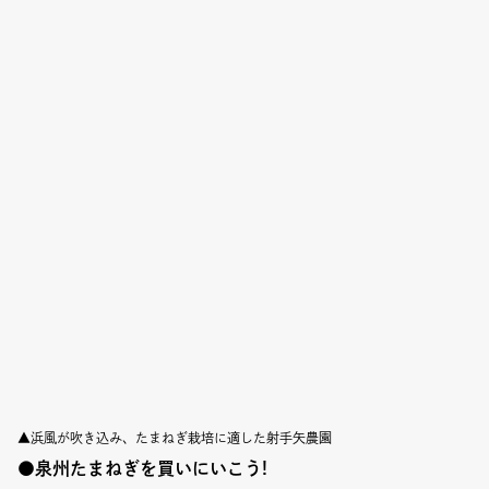
▲浜風が吹き込み、たまねぎ栽培に適した射手矢農園
●泉州たまねぎを買いにいこう!