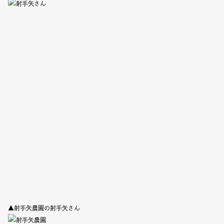
Event
Umekiki木曜マルシェ
限定フェア
Copyright (C) GRAND FRONT OSAKA. All Rights Reserved
▲射手矢農園の射手矢さん