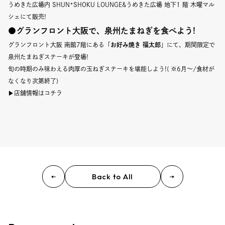
うめきた広場内 SHUN*SHOKU LOUNGE
&
うめきた広場 地下1 階 木曜マル
シェ
にて販売!
●グランフロント大阪で、泉州たまねぎを食べよう!
グランフロント大阪 南館7階にある「
お好み焼き 福太郎
」にて、期間限定で
泉州たまねぎステーキが登場!
旬の時期のみ味わえる肉厚の玉ねぎステーキを堪能しよう!( ※6月〜/食材が
なくなり次第終了)
▶店舗情報はコチラ
Back to All