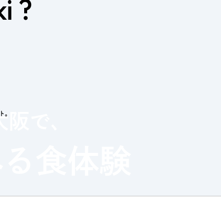
i ?
クト。
大阪で、
べる
食体験