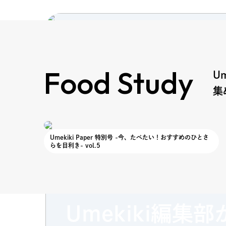
Food Study
U
集
Umekiki Paper 特別号 -今、たべたい！おすすめのひとさ
らを目利き- vol.5
食から"めきき"を磨く
Food Study
Umekiki編集部