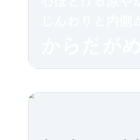
心ほどける涼や
じんわりと内側
Column
Umek
Paper
からだが
限定フ
Copyright (C) GRAND FRONT OSAKA. All Rights Reserved