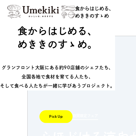
食からはじめる、
めききのすゝめ
食からはじめる、
食からはじめる、
めききのすゝめ
めききのすゝめ。
グランフロント大阪にある約90店舗のシェフたち、
全国各地で食材を育てる人たち、
そして食べる人たちが一緒に学びあうプロジェクト。
About
Hi
期間限定フェア
Pick Up
Food Study
Ev