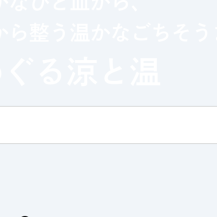
かなひと皿から、
から整う温かなごちそう
iki木曜マルシェ
めぐる
涼と温
ェア