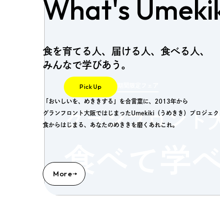
What's Umekik
食を育てる人、届ける人、食べる人、
みんなで学びあう。
期間限定フェア
Pick Up
「おいしいを、めききする」を合言葉に、2013年から
グランフロント大阪ではじまったUmekiki（うめきき）プロジェ
グランフロント
食からはじまる、あなたのめききを磨くあれこれ。
食べて学
More