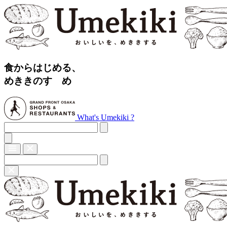
食からはじめる、
めききのすゝめ
What's Umekiki ?