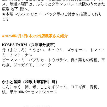
ス。毎週木曜日は、ふらっとグランフロント大阪のうめきた
広場 地下1階へ。
★木曜 マルシェではエコバック等のご持参を推奨しており
ます
●2025年7月3日(木)の出店農家さん紹介
KOM’S FARM（兵庫県丹波市）
丹（まごころ）のやさい、キュウリ、ズッキーニ、トマト・
ミニトマト、ナス
ピーマン・ミニパプリカ・トウガラシ、夏の葉もの各種、玉
ねぎ、ジャガイモ、ニンニク
かぶと産業（和歌山県有田川町）
こんにゃく、卵、米、ししゆずジャム、ヨモギ餅、青梅、
桃、果汁100パーセントジュース