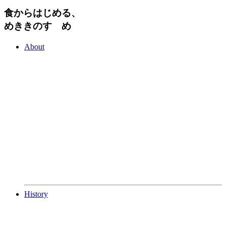
食からはじめる、
めききのすゝめ
About
History