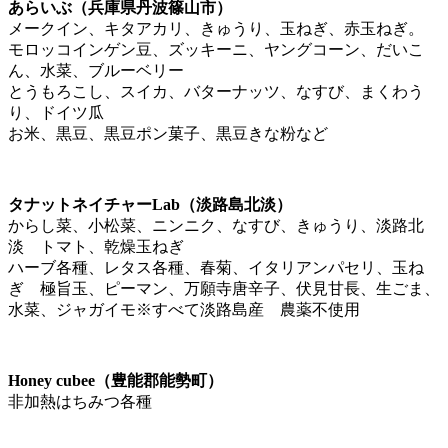
あらいぶ（
兵庫県丹波篠山市）
メークイン、キタアカリ、きゅうり、玉ねぎ、赤玉ねぎ。
モロッコインゲン豆、ズッキーニ、ヤングコーン、だいこ
ん、水菜、ブルーベリー
とうもろこし、スイカ、バターナッツ、なすび、まくわう
り、ドイツ瓜
お米、黒豆、黒豆ポン菓子、黒豆きな粉など
タナットネイチャーLab（淡路島北淡
）
からし菜、小松菜、ニンニク、なすび、きゅうり、淡路北
淡 トマト、乾燥玉ねぎ
ハーブ各種、レタス各種、春菊、イタリアンパセリ、玉ね
ぎ 極旨玉、ピーマン、万願寺唐辛子、伏見甘長、生ごま、
水菜、ジャガイモ※すべて淡路島産 農薬不使用
Honey cubee（豊能郡能勢町）
非加熱はちみつ各種