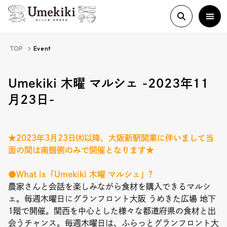
TOP
Event
About
Umekiki 木曜 マルシェ -2023年11
月23日-
History
★2023年3月23日㈭以降、大阪新駅開業に伴いまして当
Food Study
面の間は南館側のみで開催となります★
●What is「Umekiki 木曜 マルシェ」?
Column
農家さんと会話を楽しみながら食材を購入できるマルシ
ェ。毎週木曜日にグランフロント大阪 うめきた広場 地下
Paper
1階で開催。関西を中心とした様々な都道府県の食材と出
会うチャンス。毎週木曜日は、ふらっとグランフロント大