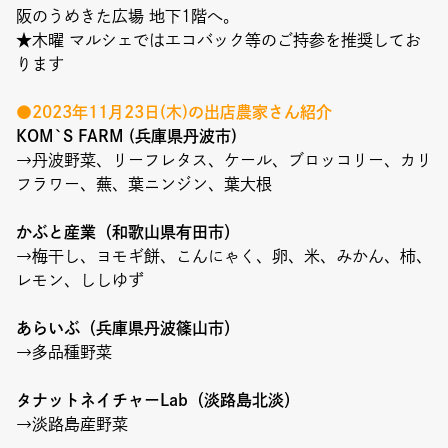
Event
阪のうめきた広場 地下1階へ。
★木曜 マルシェではエコバック等のご持参を推奨してお
Umekiki木曜マルシェ
ります
限定フェア
●2023年11月23日(木)の出店農家さん紹介
KOM`S FARM (兵庫県丹波市)
→丹波野菜、リーフレタス、ケール、ブロッコリー、カリ
フラワー、蕪、葉ニンジン、葉大根
Copyright (C) GRAND FRONT OSAKA. All Rights Reserved
かぶと産業（和歌山県有田市）
→梅干し、ヨモギ餅、こんにゃく、卵、米、みかん、柿、
レモン、ししゆず
あらいぶ（兵庫県丹波篠山市）
→多品種野菜
タナットネイチャーLab（淡路島北淡）
→淡路島産野菜