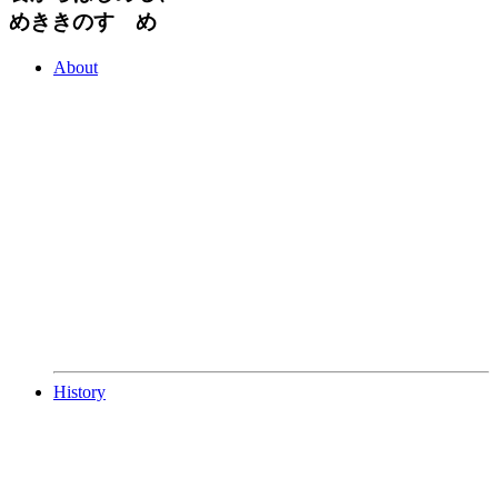
めききのすゝめ
About
History