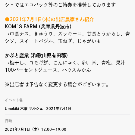
Event
シェではエコバック等のご持参を推奨しております
Umekiki木曜マルシェ
●2021年7月1日(木)の出店農家さん紹介
KOM`S FARM (兵庫県丹波市)
限定フェア
→中長ナス、きゅうり、ズッキーニ、甘長とうがらし、青
シソ、スイートバジル、玉ねぎ、じゃがいも
かぶと産業 (和歌山県有田郡)
→梅干し、ヨモギ餅、こんにゃく、卵、米、青梅、果汁
Copyright (C) GRAND FRONT OSAKA. All Rights Reserved
100パーセントジュース、ハウスみかん
※出店者は予告なく変更する場合がございます。
イベント名
Umekiki 木曜 マルシェ -2021年7月1日-
日時
2021年7月1日（木）12:00〜19:00