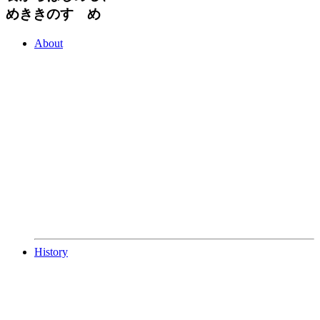
めききのすゝめ
About
History