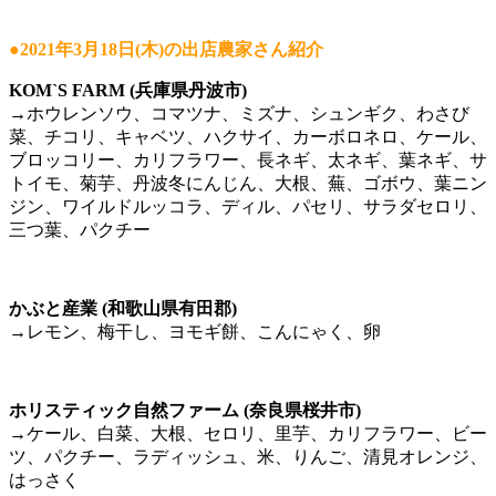
●2021年3月18日(木)の出店農家さん紹介
KOM`S FARM (兵庫県丹波市)
→ホウレンソウ、コマツナ、ミズナ、シュンギク、わさび
菜、チコリ、キャベツ、ハクサイ、カーボロネロ、ケール、
ブロッコリー、カリフラワー、長ネギ、太ネギ、葉ネギ、サ
トイモ、菊芋、丹波冬にんじん、大根、蕪、ゴボウ、葉ニン
ジン、ワイルドルッコラ、ディル、パセリ、サラダセロリ、
三つ葉、パクチー
かぶと産業 (和歌山県有田郡)
→レモン、梅干し、ヨモギ餅、こんにゃく、卵
ホリスティック自然ファーム (奈良県桜井市)
→ケール、白菜、大根、セロリ、里芋、カリフラワー、ビー
ツ、パクチー、ラディッシュ、米、りんご、清見オレンジ、
はっさく