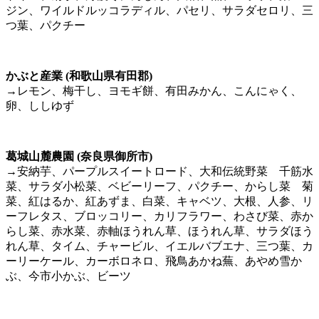
ジン、ワイルドルッコラディル、パセリ、サラダセロリ、三
つ葉、パクチー
かぶと産業 (和歌山県有田郡)
→レモン、梅干し、ヨモギ餅、有田みかん、こんにゃく、
卵、ししゆず
葛城山麓農園 (奈良県御所市)
→安納芋、パープルスイートロード、大和伝統野菜 千筋水
菜、サラダ小松菜、ベビーリーフ、パクチー、からし菜 菊
菜、紅はるか、紅あずま、白菜、キャベツ、大根、人参、リ
ーフレタス、ブロッコリー、カリフラワー、わさび菜、赤か
らし菜、赤水菜、赤軸ほうれん草、ほうれん草、サラダほう
れん草、タイム、チャービル、イエルバブエナ、三つ葉、カ
ーリーケール、カーボロネロ、飛鳥あかね蕪、あやめ雪か
ぶ、今市小かぶ、ビーツ