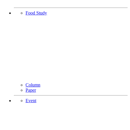
Food Study
Column
Paper
Event