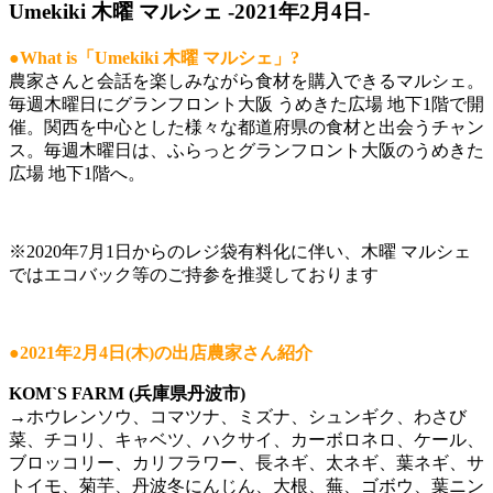
Umekiki 木曜 マルシェ -2021年2月4日-
●What is「Umekiki 木曜 マルシェ」?
農家さんと会話を楽しみながら食材を購入できるマルシェ。
毎週木曜日にグランフロント大阪 うめきた広場 地下1階で開
催。関西を中心とした様々な都道府県の食材と出会うチャン
ス。毎週木曜日は、ふらっとグランフロント大阪のうめきた
広場 地下1階へ。
※2020年7月1日からのレジ袋有料化に伴い、木曜 マルシェ
ではエコバック等のご持参を推奨しております
●2021年2月4日(木)の出店農家さん紹介
KOM`S FARM (兵庫県丹波市)
→ホウレンソウ、コマツナ、ミズナ、シュンギク、わさび
菜、チコリ、キャベツ、ハクサイ、カーボロネロ、ケール、
ブロッコリー、カリフラワー、長ネギ、太ネギ、葉ネギ、サ
トイモ、菊芋、丹波冬にんじん、大根、蕪、ゴボウ、葉ニン