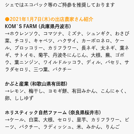
Event
シェではエコバック等のご持参を推奨しております
Umekiki木曜マルシェ
●2021年1月7日(木)の出店農家さん紹介
KOM`S FARM (兵庫県丹波市)
限定フェア
→ホウレンソウ、コマツナ、ミズナ、シュンギク、わさび
菜、チコリ、キャベツ、ハクサイ、カーボロネロ、ケー
ル、ブロッコリー、カリフラワー、長ネギ、太ネギ、葉ネ
ギ、サトイモ、菊芋、丹波冬にんじん、大根、蕪、ゴボ
ウ、葉ニンジン、ワイルドルッコラ、ディル、パセリ、サ
Copyright (C) GRAND FRONT OSAKA. All Rights Reserved
ラダセロリ、三つ葉、パクチー
かぶと産業 (和歌山県有田郡)
→レモン、梅干し、ヨモギ餅、有田みかん、こんにゃく、
卵、ししゆず
ホリスティック自然ファーム (奈良県桜井市)
→ケール、白菜、大根、セロリ、里芋、カリフラワー、ビ
ーツ、パクチー、ラディッシュ、米、みかん、りんご