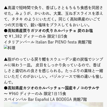
▲高温で短時間で灸り、香ばしさともちもち食感を同居さ
せた。みょうが、かいわれ、大葉、玉ねぎスライスを添え
て、タタキ のようにいただく。同じく高知県産のいごて
つの天日塩で、鋭い塩味をプラスしてもおいしい。
●高知県産戻りガツオの炙りカルパッチョ 炭のお塩
で
¥1,382 ディナーのみ 限定1日5食
イタリアンバール Italian Bar PIENO festa 南館7階
▲脂がのっている戻り鰹をスウェーデン産の炭塩でシンプ
ルに味わうー皿。 皮目をしっかり灸っているので、香ば
しさと歯切れの良さを感じられる。たっぷりの薬味と一緒
にいただくのがおいしい。バジルソースで味の違いも愉し
んで。
●高知県産カツオのカルパッチョ～国産キノコのサルサ
～
¥960 ディナーのみ 限定1日15食
スペインバル Bar Español LA BODEGA 南館7階