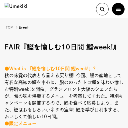
TOP
Event
About
FAIR『鰹を愉しむ10日間 鰹week!』
History
●What is 「鰹を愉しむ10日間 鰹week!
」?
秋の味覚の代表とも言える戻り鰹! 今回、鰹の産地として
有名な高知の鰹を中心に、脂ののったトロ鰹を味わい愉し
Food Study
む特別week!を開催。グランフロント大阪のシェフたち
が、旬の味を堪能するメニューを考案してくれた。特別キ
Column
ャンペーンも開催するので、鰹を食べて応募しよう。ま
た、鰹はおもしろい小ネタの宝庫! 鰹を学び目利きする、
Paper
おいしくて愉しい10日間。
●限定メニュー