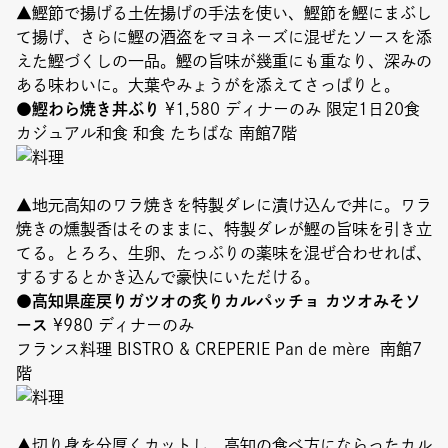
▲鰹節で揚げる土佐揚げの手法を使い、鰹節を鰹にまぶし
て揚げ、さらに鰹の酒盗をマヨネーズに混ぜたソースを添
えた鰹づくしの一品。鰹の旨味が幾重にも重なり、深みの
ある味わいに。大葉やみょうがを添えてさっぱりと。
●鰹わら焼き丼ぶり
¥1,580 ディナーのみ 限定1日20食
カジュアル和食 和食 たちばな 南館7階
▲地元高知のワラ焼きを特製ダレに漬け込んで丼に。ワラ
焼きの燻製香はそのままに、特製ダレが鰹の旨味を引き立
てる。とろろ、生卵、たっぷりの薬味を混ぜ合わせれば、
するするとかき込んで豪快にいただける。
●高知県産戻りガツオの炙りカルパッチョ カツオみそソ
ース
¥980 ディナーのみ
フランス料理 BISTRO & CREPERIE Pan de mère 南館7
階
▲切り身を分厚くカットし、高知の食べ方にならったカル