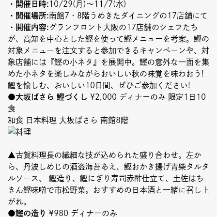
Event
・開催日時:
10/29(月)～11/7(水)
・開催場所:
南館7・8階うめきたダイニングの17店舗にて
・開催内容:
グランフロント大阪の17店舗のシェフたち
Umekiki木曜マルシェ
が、高知を中心とした鰹を使って鰹メニューを考案。鰹の
限定フェア
対象メニューを注文すると参加できるキャンペーンや、対
象店舗には『鰹の小ネタ』を展開中。鰹の意外な一面を集
めた小ネタを楽しみながらおいしい秋の味覚を味わおう!
鰹を愉しむ、おいしい10日間、ぜひご参加ください!
●大坂ばさら 鰹づくし
¥2,000 ディナーのみ 限定1日10
食
Copyright (C) GRAND FRONT OSAKA. All Rights Reserved
和食 日本料理 大坂ばさら 南館8階
▲古賀料理長の繊細な技が込められた盛り合わせ。左か
ら、丹波しめじの酒盗海苔あえ、鰹おかき揚げ青柴タルタ
ルソース、 鰹造り、鰹にぎり寿司赤酢仕立て、土佐はち
きん鰹味噌で市松野菜。おすすめの日本酒と一緒に召し上
がれ。
●鰹の造り
¥980 ディナーのみ