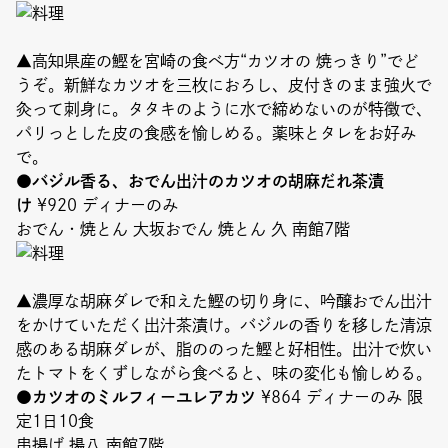
▲高知県産の鰹を宮崎の食べ方“カツオの 焼っきり”でど
うぞ。新鮮なカツオを三枚におろし、皮付きのまま強火で
灸って刺身に。タタキのように水で締めないのが特徴で、
パリっとした皮の食感を愉しめる。薬味とタレをお好み
で。
●バジル香る、おでん出汁のカツオの胡麻だれ茶漬
け
¥920 ディナーのみ
おでん・焼とん 大坂おでん 焼とん 久 南館7階
▲濃厚な胡麻ダレで和えた鰹の切り身に、吟醸おでん出汁
をかけていただく出汁茶漬け。バジルの香りを移した清涼
感のある胡麻ダレが、脂ののった鰹と好相性。出汁で炊い
たトマトをくずしながら食べると、味の変化も愉しめる。
●カツオのミルフィーユレアカツ
¥864 ディナーのみ 限
定1日10食
串揚げ 揚八 南館7階