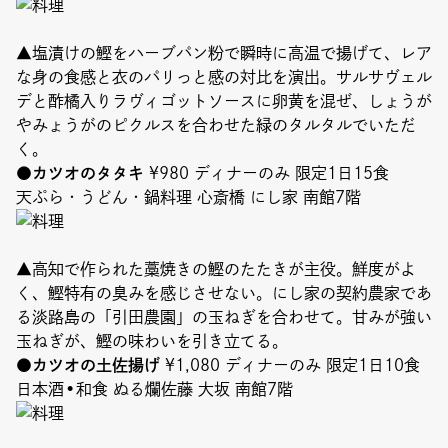
▲塩漬けの鰹をハーブパン粉で瞬時に高温で揚げて、レア
な身の食感と衣のパリっと感の対比を演出。サルサヴェル
デと酢橘入りラヴィゴットソースに卵黄を混ぜ、しょうが
やみょうがのピクルスを合わせた緑のタルタルでいただ
く。
●カツオのタタキ
¥980 ディナーのみ 限定1日15食
天ぷら・うどん・鍋料理 心斎橋 にし家 南館7階
▲高知で作られた藁焼きの鰹のたたきが主役。鮮度がよ
く、鰹特有の臭みを感じさせない。にし家の契約農家であ
る淡路島の「引田農園」の玉ねぎを合わせて。甘みが強い
玉ねぎが、鰹の味わいを引き立てる。
●カツオの土佐揚げ
¥1,080 ディナーのみ 限定1日10食
日本酒•和食 ぬる爛佐藤 大坂 南館7階