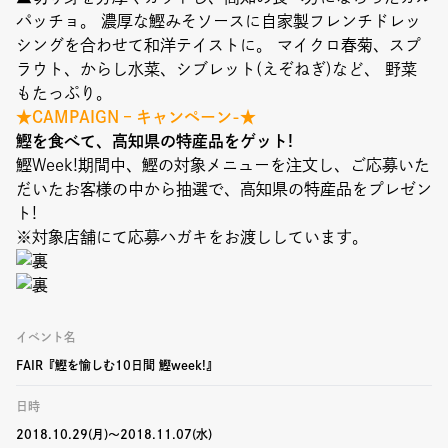
パッチョ。 濃厚な鰹みそソースに自家製フレンチドレッ
シングを合わせて和洋テイストに。 マイクロ春菊、スプ
ラウト、からし水菜、シブレット(えぞねぎ)など、 野菜
もたっぷり。
★CAMPAIGN – キャンペーン-
★
鰹を食べて、高知県の特産品をゲット!
鰹Week!期間中、鰹の対象メニューを注文し、ご応募いた
だいたお客様の中から抽選で、高知県の特産品をプレゼン
ト!
※対象店舗にて応募ハガキをお渡ししています。
イベント名
FAIR『鰹を愉しむ10日間 鰹week!』
日時
2018.10.29(月)〜2018.11.07(水)