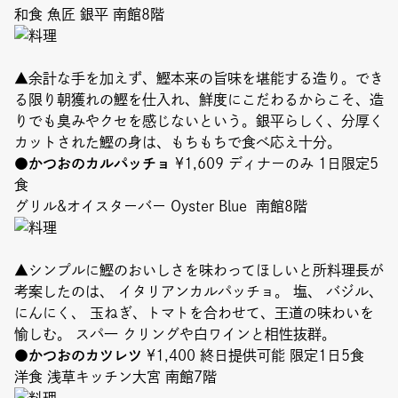
和食 魚匠 銀平 南館8階
▲余計な手を加えず、鰹本来の旨味を堪能する造り。でき
る限り朝獲れの鰹を仕入れ、鮮度にこだわるからこそ、造
りでも臭みやクセを感じないという。銀平らしく、分厚く
カットされた鰹の身は、もちもちで食べ応え十分。
●かつおのカルパッチョ
¥1,609 ディナーのみ 1日限定5
食
グリル&オイスターバー Oyster Blue 南館8階
▲シンプルに鰹のおいしさを味わってほしいと所料理長が
考案したのは、 イタリアンカルパッチョ。 塩、 バジル、
にんにく、 玉ねぎ、トマトを合わせて、王道の味わいを
愉しむ。 スパ一 クリングや白ワインと相性抜群。
●かつおのカツレツ
¥1,400 終日提供可能 限定1日5食
洋食 浅草キッチン大宮 南館7階