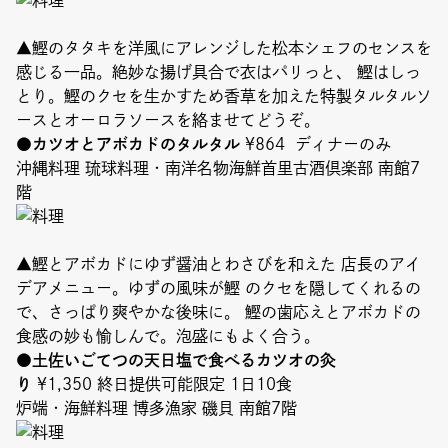
▲鰹のタタキを洋風にアレンジした松本シェフのセンスを
感じる一品。絶妙な揚げ具合で衣はパリっと、 鰹はしっ
とり。鰹のクセを生かすため香草を加えた特製タルタルソ
ースとオーロラソースを絡ませてどうぞ。
●カツオとアボカドのタルタル
¥864 ディナーのみ
沖縄料理 琉球料理・南洋名物海鮮首里古酒倶楽部 南館7
階
▲鰹とアボカドにゆず醤油とわさびを和えた 店長のアイ
デアメニュー。ゆずの風味が鰹 のクセを隠してくれるの
で、さっぱり爽やかな後味に。 鰹の歯応えとアボカドの
食感の妙も愉しんで。泡盛にもよく合う。
●土佐いごてつの天日塩で食べるカツオの灸
り
¥1,350 終日提供可能限定 1日10食
炉端・海鮮料理 博多漁家 磯貝 南館7階