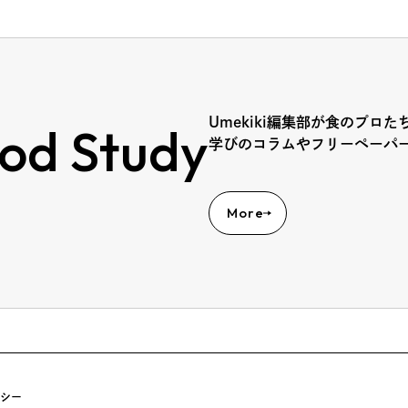
Umekiki編集部が食のプロた
od Study
学びのコラムやフリーペーパ
More
シー