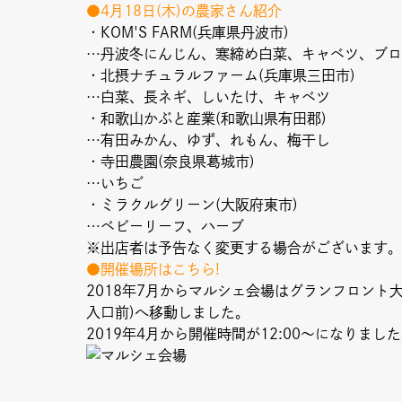
●4月18日(木)の農家さん紹介
・KOM'S FARM(兵庫県丹波市)
Column
Umek
…丹波冬にんじん、寒締め白菜、キャベツ、ブロ
・北摂ナチュラルファーム(兵庫県三田市)
…白菜、長ネギ、しいたけ、キャベツ
Paper
限定フ
・和歌山かぶと産業(和歌山県有田郡)
…有田みかん、ゆず、れもん、梅干し
・寺田農園(奈良県葛城市)
…いちご
・ミラクルグリーン(大阪府東市)
…ベビーリーフ、ハーブ
※出店者は予告なく変更する場合がございます。
●開催場所はこちら!
2018年7月からマルシェ会場はグランフロント大阪
入口前)へ移動しました。
2019年4月から開催時間が12:00〜になりまし
Copyright (C) GRAND FRONT OSAKA. All Rights Reserved