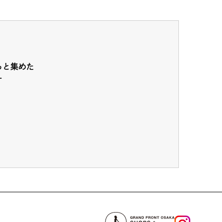
ちと集めた
ー