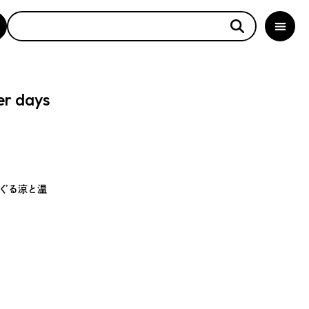
er days
ぐる涼と温