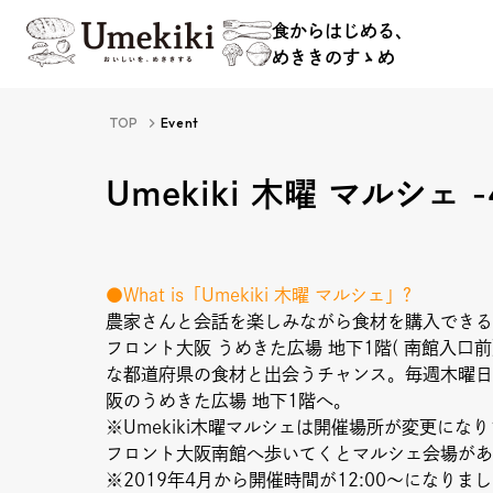
食からはじめる、
めききのすゝめ
食からはじめる、
TOP
Event
めききのすゝめ
Umekiki 木曜 マルシェ 
●What is「Umekiki 木曜 マルシェ」?
農家さんと会話を楽しみながら食材を購入できる
About
Hi
フロント大阪 うめきた広場 地下1階( 南館入口
な都道府県の食材と出会うチャンス。毎週木曜日
阪のうめきた広場 地下1階へ。
※Umekiki木曜マルシェは開催場所が変更に
フロント大阪南館へ歩いてくとマルシェ会場があ
Food Study
Ev
※2019年4月から開催時間が12:00〜になりま