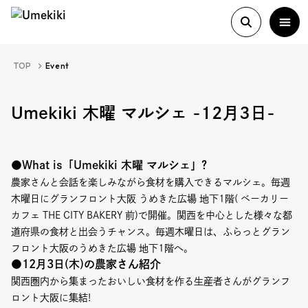
TOP
Event
About
Umekiki 木曜 マルシェ -12月3日-
History
●What is「Umekiki 木曜 マルシェ」?
農家さんと会話を楽しみながら食材を購入できるマルシェ。毎週
Food Study
木曜日にグランフロント大阪 うめきた広場 地下1階( ベーカリー
カフェ THE CITY BAKERY 前)で開催。関西を中心とした様々な都
道府県の食材と出会うチャンス。毎週木曜日は、ふらっとグラン
Column
フロント大阪のうめきた広場 地下1階へ。
●12月3日(木)の農家さん紹介
Paper
関西圏内から集まったおいしい食材を作る生産者さんがグランフ
ロント大阪に集結!