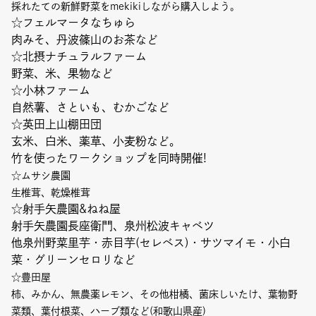
Event
採れたての新鮮野菜をmekikiしながら購入しよう。
☆フェルマータなちゅら
肉みそ、丹波篠山のお茶など
Umekiki木曜マルシェ
☆北摂ナチュラルファーム
限定フェア
野菜、米、果物など
☆小林ファーム
自然薯、さといも、むかごなど
☆英田上山棚田団
玄米、白米、薬草、小麦粉など。
Copyright (C) GRAND FRONT OSAKA. All Rights Reserved
竹を使ったワークショップを同時開催!
☆ムサシ農園
生椎茸、乾燥椎茸
☆射手矢農園&ねね屋
射手矢農園長座衛門、泉州松波キャベツ
他泉州野菜里芋・赤目芋(セレベス)・サツマイモ・小白
菜・グリーンセロリなど
☆豊田屋
柿、みかん、無農薬レモン、その他柑橘、菌床しいたけ、葉物野
菜類、葉付根菜、ハーブ類など(和歌山県産)