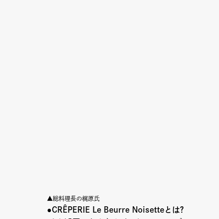
▲総料理長の梶原氏
●
CRÊPERIE Le Beurre Noisette
とは?