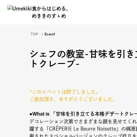
食からはじめる、
めききのすゝめ
食からはじめる、
TOP
Event
めききのすゝめ
シェフの教室-甘味を引き
トクレープ-
*このイベントは終了しました。
About
Hi
ご参加頂き、ありがとうございました。
●What is 「
甘味を引き立てる本格デザートクレ
デコレーション次第でさまざまな顔を見せてくれ
Food Study
躍する「CRÊPERIE Le Beurre Noiset
Ev
案されたスペシャルバージョンのクレープ作りを