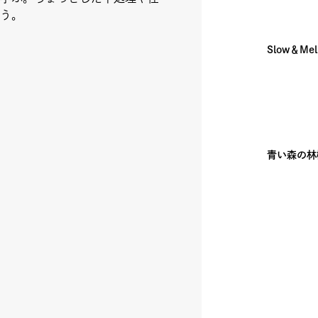
う。
iki木曜マルシェ
Slow＆M
ェア
青い森の林