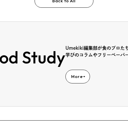
Back to All
Umekiki編集部が食のプロた
od Study
学びのコラムやフリーペーパ
More