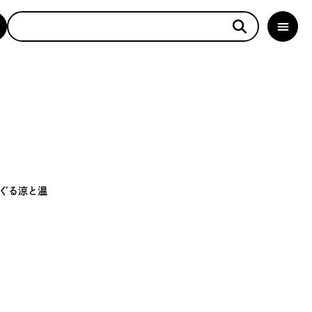
ぐる涼と温