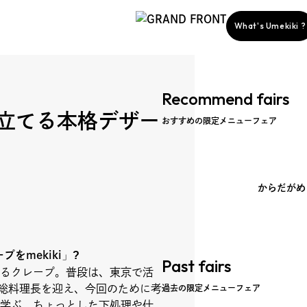
What's Umekiki ?
Recommend fairs
立てる本格デザー
おすすめの限定メニューフェア
からだがめ
story
ープ
をmekiki
」
?
Past fairs
るクレープ。普段は、東京で活
te」の梶原総料理長を迎え、今回のために考
ent
過去の限定メニューフェア
学ぶ。ちょっとした下処理や仕