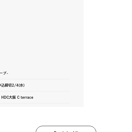
ープ-
申込締切2/4(水)
C大阪 C terrace