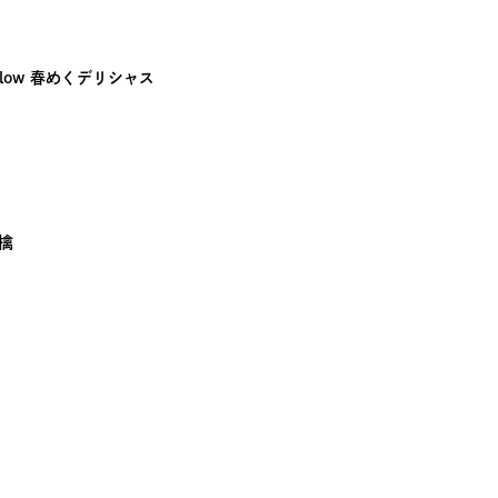
ellow 春めくデリシャス
檎