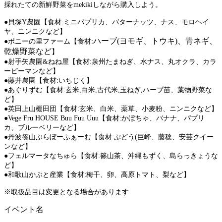
採れたての新鮮野菜をmekikiしながら購入しよう。
●貝塚Y農園【食材:ミニパプリカ、バターナッツ、ナス、モロヘイ
ヤ、ニンニクなど​】
ハーブ(ヨモギ、トウキ)、青ネギ、
●ポニーの里ファーム【食材:
乾燥野菜など
】
●射手矢農園&ねね屋【食材:泉州たまねぎ、水ナス、丸オクラ、カラ
ーピーマンなど】
●藤井農園【食材:いちじく】
●あぐりず
む【食材:玄米,白米,古代米,玉ねぎ,ハーブ苗、葉物野菜な
ど】
●英田上山棚田団【食材:玄米、白米、薬草、小麦粉、ニンニクなど】
●Vege Fru HOUSE
Buu Fuu Uuu【食材:かぼちゃ、バナナ、パプリ
カ、ブルーベリーなど
】
●丹波篠山ぶらぼーふぁーむ
【食材:ぶどう(巨峰、藤稔、安芸クイー
ン
など】
●フェルマータなちゅら【食材:篠山茶、沖縄もずく、島らっきょう
な
ど】
●和歌山かぶと産業【食材:梅干、卵、高原トマト、梨など】
※取扱品目は変更となる場合があります
イベント名