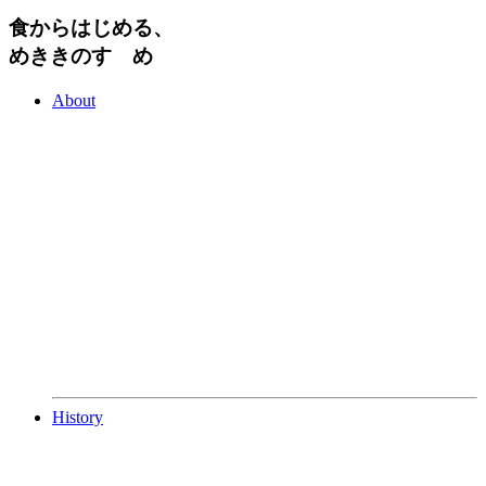
食からはじめる、
めききのすゝめ
About
History