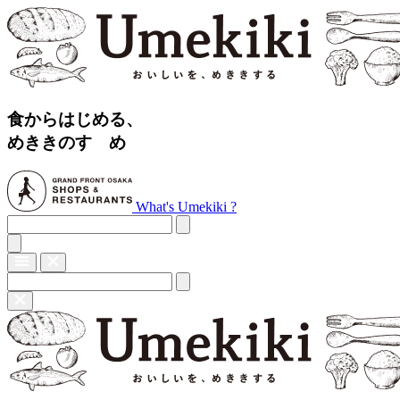
食からはじめる、
めききのすゝめ
What's Umekiki ?